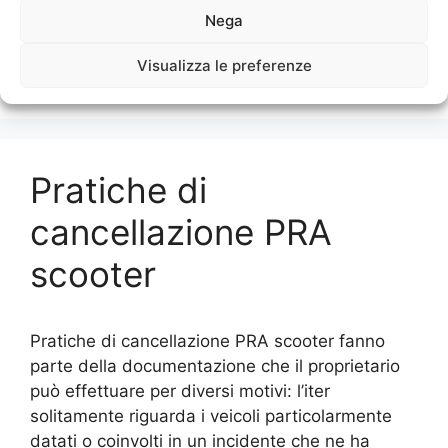
ritiro e demolizione moto e auto ai sensi dei d.
Nega
lgs vigenti che hanno come obiettivo primario
operare nel rispetto delle norme e dell’ambiente
Visualizza le preferenze
Da …
Leggi tutto
Pratiche di
cancellazione PRA
scooter
Pratiche di cancellazione PRA scooter fanno
parte della documentazione che il proprietario
può effettuare per diversi motivi: l’iter
solitamente riguarda i veicoli particolarmente
datati o coinvolti in un incidente che ne ha