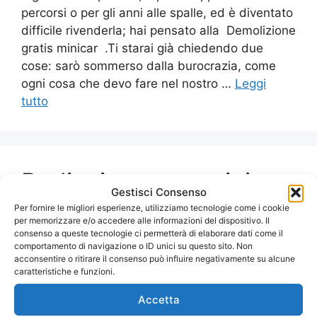
percorsi o per gli anni alle spalle, ed è diventato
difficile rivenderla; hai pensato alla Demolizione
gratis minicar .Ti starai già chiedendo due
cose: sarò sommerso dalla burocrazia, come
ogni cosa che devo fare nel nostro …
Leggi
tutto
Radiazione motorini
Gestisci Consenso
Per fornire le migliori esperienze, utilizziamo tecnologie come i cookie
per memorizzare e/o accedere alle informazioni del dispositivo. Il
Gli autodemolitori autorizzati, meglio conosciuti
consenso a queste tecnologie ci permetterà di elaborare dati come il
come centro demolizione motorini sono dediti
comportamento di navigazione o ID unici su questo sito. Non
acconsentire o ritirare il consenso può influire negativamente su alcune
al ritiro e demolizione di moto e auto
caratteristiche e funzioni.
incidentate, oltre alla rottamazione auto ed
Accetta
alla Radiazione motorini. Siamo un centro di