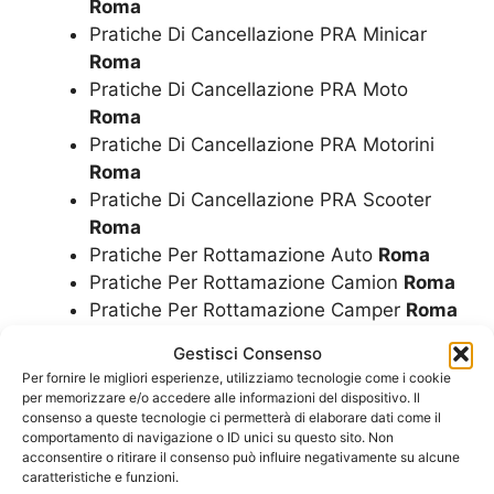
Roma
Pratiche Di Cancellazione PRA Minicar
Roma
Pratiche Di Cancellazione PRA Moto
Roma
Pratiche Di Cancellazione PRA Motorini
Roma
Pratiche Di Cancellazione PRA Scooter
Roma
Pratiche Per Rottamazione Auto
Roma
Pratiche Per Rottamazione Camion
Roma
Pratiche Per Rottamazione Camper
Roma
Pratiche Per Rottamazione Furgoni
Roma
Gestisci Consenso
Pratiche Per Rottamazione Minicar
Roma
Per fornire le migliori esperienze, utilizziamo tecnologie come i cookie
Pratiche Per Rottamazione Moto
Roma
per memorizzare e/o accedere alle informazioni del dispositivo. Il
Pratiche Per Rottamazione Motorini
Roma
consenso a queste tecnologie ci permetterà di elaborare dati come il
comportamento di navigazione o ID unici su questo sito. Non
Pratiche Per Rottamazione Scooter
Roma
acconsentire o ritirare il consenso può influire negativamente su alcune
Radiazione Auto
Roma
caratteristiche e funzioni.