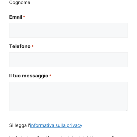
Cognome
Email
*
Telefono
*
Il tuo messaggio
*
Si
Si legga l'
informativa sulla privacy
legga
l'informativa