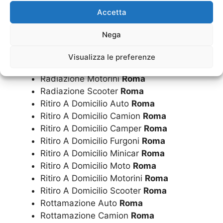
Accetta
Radiazione Camion
Roma
Radiazione Camper
Roma
Nega
Radiazione Furgoni
Roma
Radiazione Minicar
Roma
Visualizza le preferenze
Radiazione Moto
Roma
Radiazione Motorini
Roma
Radiazione Scooter
Roma
Ritiro A Domicilio Auto
Roma
Ritiro A Domicilio Camion
Roma
Ritiro A Domicilio Camper
Roma
Ritiro A Domicilio Furgoni
Roma
Ritiro A Domicilio Minicar
Roma
Ritiro A Domicilio Moto
Roma
Ritiro A Domicilio Motorini
Roma
Ritiro A Domicilio Scooter
Roma
Rottamazione Auto
Roma
Rottamazione Camion
Roma