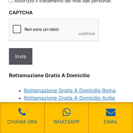
Autorizzo il trattamento dei miei dati personali
sulla
CAPTCHA
privacy
*
Rottamazione Gratis A Domicilio
Rottamazione Gratis A Domicilio Roma
Rottamazione Gratis A Domicilio Acilia
Rottamazione Gratis A Domicilio Acilia
Sud
Rottamazione Gratis A Domicilio Acqua
CHIAMA ORA
WHATSAPP
EMAIL
Acetosa