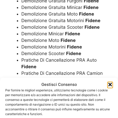
Demolizione Gratuita Furgoni
Fidene
Demolizione Gratuita Minicar
Fidene
Demolizione Gratuita Moto
Fidene
Demolizione Gratuita Motorini
Fidene
Demolizione Gratuita Scooter
Fidene
Demolizione Minicar
Fidene
Demolizione Moto
Fidene
Demolizione Motorini
Fidene
Demolizione Scooter
Fidene
Pratiche Di Cancellazione PRA Auto
Fidene
Pratiche Di Cancellazione PRA Camion
Fidene
Gestisci Consenso
Pratiche Di Cancellazione PRA Camper
Per fornire le migliori esperienze, utilizziamo tecnologie come i cookie
Fidene
per memorizzare e/o accedere alle informazioni del dispositivo. Il
Pratiche Di Cancellazione PRA Furgoni
consenso a queste tecnologie ci permetterà di elaborare dati come il
comportamento di navigazione o ID unici su questo sito. Non
Fidene
acconsentire o ritirare il consenso può influire negativamente su alcune
Pratiche Di Cancellazione PRA Minicar
caratteristiche e funzioni.