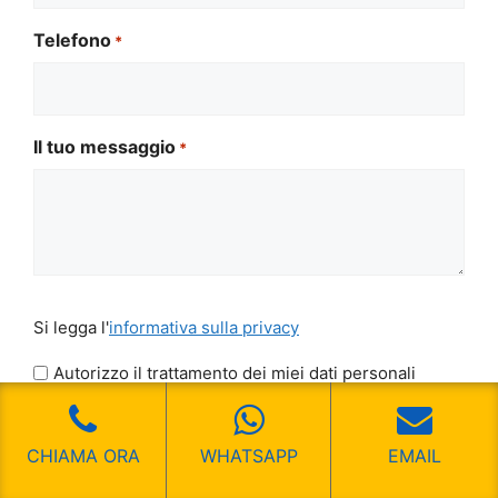
Telefono
*
Il tuo messaggio
*
Si
Si legga l'
informativa sulla privacy
legga
l'informativa
Autorizzo il trattamento dei miei dati personali
sulla
CAPTCHA
privacy
*
CHIAMA ORA
WHATSAPP
EMAIL