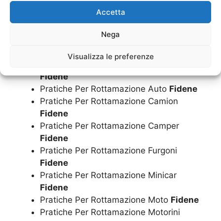
Fidene
Accetta
Pratiche Di Cancellazione PRA Moto
Fidene
Nega
Pratiche Di Cancellazione PRA Motorini
Fidene
Visualizza le preferenze
Pratiche Di Cancellazione PRA Scooter
Fidene
Pratiche Per Rottamazione Auto
Fidene
Pratiche Per Rottamazione Camion
Fidene
Pratiche Per Rottamazione Camper
Fidene
Pratiche Per Rottamazione Furgoni
Fidene
Pratiche Per Rottamazione Minicar
Fidene
Pratiche Per Rottamazione Moto
Fidene
Pratiche Per Rottamazione Motorini