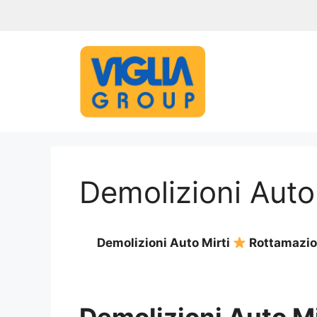
Vai
al
contenuto
Demolizioni Auto 
Demolizioni Auto Mirti
Rottamazion
Demolizioni Auto Mi