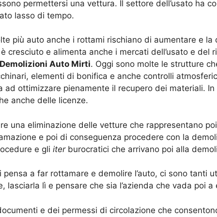
no permettersi una vettura. Il settore dell’usato ha con
ato lasso di tempo.
e più auto anche i rottami rischiano di aumentare e la 
 cresciuto e alimenta anche i mercati dell’usato e del r
Demolizioni Auto Mirti
. Oggi sono molte le strutture ch
hinari, elementi di bonifica e anche controlli atmosferi
ad ottimizzare pienamente il recupero dei materiali. In 
che anche delle licenze.
tire una eliminazione delle vetture che rappresentano po
tamazione e poi di conseguenza procedere con la demol
rocedure e gli
iter
burocratici che arrivano poi alla demol
i pensa a far rottamare e demolire l’auto, ci sono tanti u
re, lasciarla lì e pensare che sia l’azienda che vada poi a
documenti e dei permessi di circolazione che consentono 