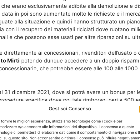
 che erano esclusivamente adibite alla demolizione e dis
data in poi sono aumentate molto le richieste e il merca
uate alla situazione e quindi hanno strutturato un pian
 con il recupero dei materiali riciclati dove ruotano milio
ali e che possono esse usati per altre riparazioni su ulte
e direttamente ai concessionari, rivenditori dell’usato 
to Mirti
potendo dunque accedere a un doppio risparmio
concessionario, che potrebbe essere alle 100 alle 1000 
o al 31 dicembre 2021, dove si potrà avere un bonus per l
ocedura specifica dove poi tale rimborso, pari a 500 e
anche per abbonamenti dei mezzi pubblici.
Gestisci Consenso
 fornire le migliori esperienze, utilizziamo tecnologie come i cookie per
chieste e parametri da rispettare come ad esempio la de
orizzare e/o accedere alle informazioni del dispositivo. Il consenso a queste
re direttamente delle informazioni da parte dei centri a
nologie ci permetterà di elaborare dati come il comportamento di navigazione o 
ci su questo sito. Non acconsentire o ritirare il consenso può influire negativame