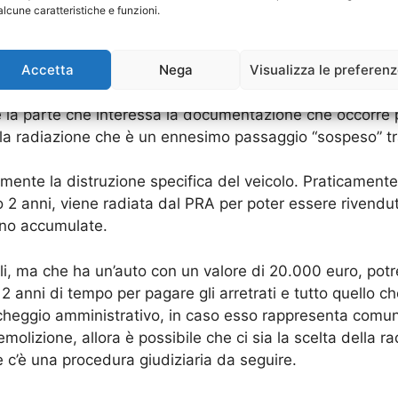
alcune caratteristiche e funzioni.
erenza della “radiazione”
Accetta
Nega
Visualizza le preferen
ito a quella della rottamazione auto, anche se in realt
ento, smontaggio, recupero e eliminazione della carcassa
 la parte che interessa la documentazione che occorre pe
e la radiazione che è un ennesimo passaggio “sospeso” t
mente la distruzione specifica del veicolo. Praticamente e
o 2 anni, viene radiata dal PRA per poter essere rivend
ono accumulate.
li, ma che ha un’auto con un valore di 20.000 euro, pot
 2 anni di tempo per pagare gli arretrati e tutto quello 
rcheggio amministrativo, in caso esso rappresenta com
emolizione, allora è possibile che ci sia la scelta della 
c’è una procedura giudiziaria da seguire.