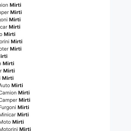
amion
Mirti
amper
Mirti
goni
Mirti
icar
Mirti
to
Mirti
orini
Mirti
ooter
Mirti
irti
n
Mirti
er
Mirti
i
Mirti
 Auto
Mirti
 Camion
Mirti
s Camper
Mirti
Furgoni
Mirti
Minicar
Mirti
 Moto
Mirti
Motorini
Mirti