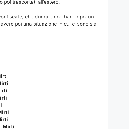
poi trasportati all’estero.
confiscate, che dunque non hanno poi un
vere poi una situazione in cui ci sono sia
irti
irti
irti
rti
i
irti
irti
to
Mirti