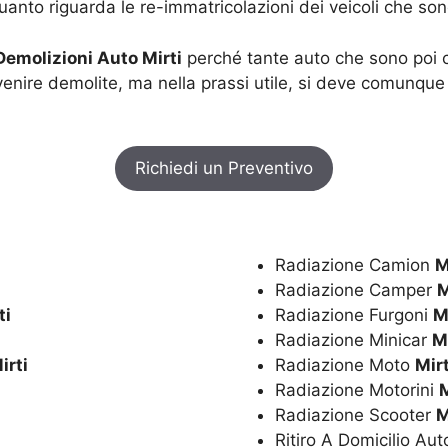
anto riguarda le re-immatricolazioni dei veicoli che sono 
Demolizioni Auto Mirti
perché tante auto che sono poi 
nire demolite, ma nella prassi utile, si deve comunque a
Richiedi un Preventivo
Radiazione Camion
M
Radiazione Camper
M
ti
Radiazione Furgoni
M
Radiazione Minicar
Mi
irti
Radiazione Moto
Mirt
Radiazione Motorini
M
Radiazione Scooter
M
Ritiro A Domicilio Au