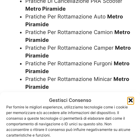
Pratiche Di Cancellazione PRA Scooter
Metro Piramide
Pratiche Per Rottamazione Auto
Metro
Piramide
Pratiche Per Rottamazione Camion
Metro
Piramide
Pratiche Per Rottamazione Camper
Metro
Piramide
Pratiche Per Rottamazione Furgoni
Metro
Piramide
Pratiche Per Rottamazione Minicar
Metro
Piramide
Pratiche Per Rottamazione Moto
Metro
Gestisci Consenso
Piramide
Per fornire le migliori esperienze, utilizziamo tecnologie come i cookie
Pratiche Per Rottamazione Motorini
per memorizzare e/o accedere alle informazioni del dispositivo. Il
Metro Piramide
consenso a queste tecnologie ci permetterà di elaborare dati come il
comportamento di navigazione o ID unici su questo sito. Non
Pratiche Per Rottamazione Scooter
Metro
acconsentire o ritirare il consenso può influire negativamente su alcune
Piramide
caratteristiche e funzioni.