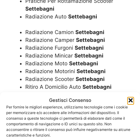
Pratiche Per Rottamazione Scooter
Settebagni
Radiazione Auto
Settebagni
Radiazione Camion
Settebagni
Radiazione Camper
Settebagni
Radiazione Furgoni
Settebagni
Radiazione Minicar
Settebagni
Radiazione Moto
Settebagni
Radiazione Motorini
Settebagni
Radiazione Scooter
Settebagni
Ritiro A Domicilio Auto
Settebagni
Ritiro A Domicilio Camion
Settebagni
Gestisci Consenso
Ritiro A Domicilio Camper
Settebagni
Per fornire le migliori esperienze, utilizziamo tecnologie come i cookie
Ritiro A Domicilio Furgoni
Settebagni
per memorizzare e/o accedere alle informazioni del dispositivo. Il
Ritiro A Domicilio Minicar
Settebagni
consenso a queste tecnologie ci permetterà di elaborare dati come il
comportamento di navigazione o ID unici su questo sito. Non
Ritiro A Domicilio Moto
Settebagni
acconsentire o ritirare il consenso può influire negativamente su alcune
Ritiro A Domicilio Motorini
Settebagni
caratteristiche e funzioni.