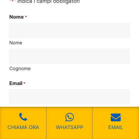
"
" indica i campi obbligatori
*
Nome
*
Nome
Cognome
Email
*
Telefono
*
CHIAMA ORA
WHATSAPP
EMAIL