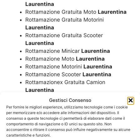
Laurentina
Rottamazione Gratuita Moto
Laurentina
Rottamazione Gratuita Motorini
Laurentina
Rottamazione Gratuita Scooter
Laurentina
Rottamazione Minicar
Laurentina
Rottamazione Moto
Laurentina
Rottamazione Motorini
Laurentina
Rottamazione Scooter
Laurentina
Rottamazionex Gratuita Camion
Laurentina
Sfascio Auto
Laurentina
Gestisci Consenso
Sfascio Camion
Laurentina
Per fornire le migliori esperienze, utilizziamo tecnologie come i cookie
per memorizzare e/o accedere alle informazioni del dispositivo. Il
Sfascio Camper
Laurentina
consenso a queste tecnologie ci permetterà di elaborare dati come il
Sfascio Furgoni
Laurentina
comportamento di navigazione o ID unici su questo sito. Non
Sfascio Minicar
Laurentina
acconsentire o ritirare il consenso può influire negativamente su alcune
caratteristiche e funzioni.
Sfascio Moto
Laurentina