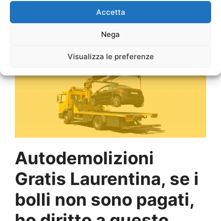
Sfascio Motorini
Laurentina
Accetta
Sfascio Scooter
Laurentina
Nega
Richiedi un Preventivo
Visualizza le preferenze
Autodemolizioni
Gratis Laurentina, se i
bolli non sono pagati,
ho diritto a questo