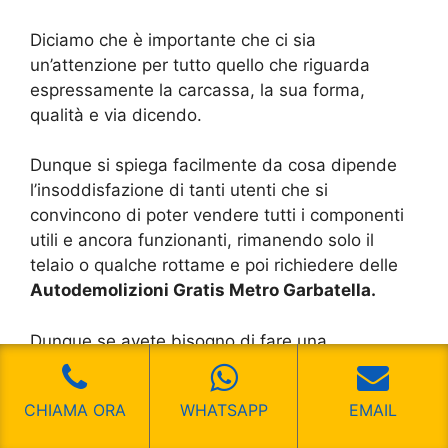
Diciamo che è importante che ci sia
un’attenzione per tutto quello che riguarda
espressamente la carcassa, la sua forma,
qualità e via dicendo.
Dunque si spiega facilmente da cosa dipende
l’insoddisfazione di tanti utenti che si
convincono di poter vendere tutti i componenti
utili e ancora funzionanti, rimanendo solo il
telaio o qualche rottame e poi richiedere delle
Autodemolizioni Gratis Metro Garbatella.
Dunque se avete bisogno di fare una
demolizione e rottamazione, prima di “mettere
mano” sul veicolo, chiedete se avete la
CHIAMA ORA
WHATSAPP
EMAIL
possibilità di usufruire di questo tipo di servizio
del tutto gratuito. Potreste comunque