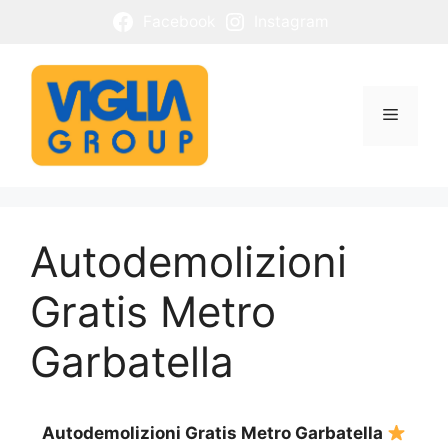
Vai
Facebook
Instagram
al
contenuto
Menu
Autodemolizioni
Gratis Metro
Garbatella
Autodemolizioni Gratis Metro Garbatella