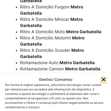
Garbatella
Ritiro A Domicilio Furgoni
Metro
Garbatella
Ritiro A Domicilio Minicar
Metro
Garbatella
Ritiro A Domicilio Moto
Metro Garbatella
Ritiro A Domicilio Motorini
Metro
Garbatella
Ritiro A Domicilio Scooter
Metro
Garbatella
Rottamazione Auto
Metro Garbatella
Rottamazione Camion
Metro Garbatella
Rottamazione Camper
Metro Garbatella
Gestisci Consenso
Rottamazione Furgoni
Metro Garbatella
Per fornire le migliori esperienze, utilizziamo tecnologie come i cookie
Rottamazione Gratis Auto
Metro
per memorizzare e/o accedere alle informazioni del dispositivo. Il
Garbatella
consenso a queste tecnologie ci permetterà di elaborare dati come il
comportamento di navigazione o ID unici su questo sito. Non
Rottamazione Gratis Camion
Metro
acconsentire o ritirare il consenso può influire negativamente su alcune
Garbatella
caratteristiche e funzioni.