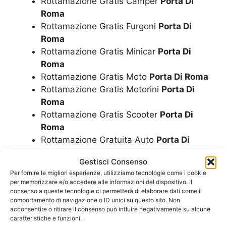
Rottamazione Gratis Camper
Porta Di
Roma
Rottamazione Gratis Furgoni
Porta Di
Roma
Rottamazione Gratis Minicar
Porta Di
Roma
Rottamazione Gratis Moto
Porta Di Roma
Rottamazione Gratis Motorini
Porta Di
Roma
Rottamazione Gratis Scooter
Porta Di
Roma
Rottamazione Gratuita Auto
Porta Di
Roma
Gestisci Consenso
Rottamazione Gratuita Camper
Porta Di
Per fornire le migliori esperienze, utilizziamo tecnologie come i cookie
Roma
per memorizzare e/o accedere alle informazioni del dispositivo. Il
Rottamazione Gratuita Furgoni
Porta Di
consenso a queste tecnologie ci permetterà di elaborare dati come il
comportamento di navigazione o ID unici su questo sito. Non
Roma
acconsentire o ritirare il consenso può influire negativamente su alcune
Rottamazione Gratuita Minicar
Porta Di
caratteristiche e funzioni.