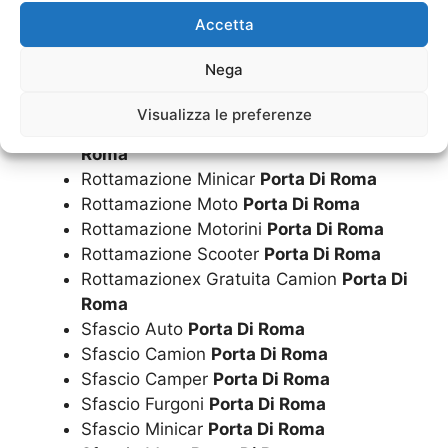
Roma
Accetta
Rottamazione Gratuita Moto
Porta Di
Roma
Nega
Rottamazione Gratuita Motorini
Porta Di
Roma
Visualizza le preferenze
Rottamazione Gratuita Scooter
Porta Di
Roma
Rottamazione Minicar
Porta Di Roma
Rottamazione Moto
Porta Di Roma
Rottamazione Motorini
Porta Di Roma
Rottamazione Scooter
Porta Di Roma
Rottamazionex Gratuita Camion
Porta Di
Roma
Sfascio Auto
Porta Di Roma
Sfascio Camion
Porta Di Roma
Sfascio Camper
Porta Di Roma
Sfascio Furgoni
Porta Di Roma
Sfascio Minicar
Porta Di Roma