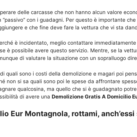
recuperare delle carcasse che non hanno alcun valore e
i in “passivo” con i guadagni. Per questo è importante c
aggiungere e che fine deve fare la vettura che vi sta dan
perché è incidentato, meglio contattare immediatamente
e è possibile avere questo servizio. Mentre, se la vettu
omunque di valutare la situazione con un sopralluogo dire
i quali sono i costi della demolizione e magari poi pens
rché non si sa quali sono poi le spese da affrontare spes
dagnare qualcosina, ma quello che si è guadagnato potr
ssibilità di avere una
Demolizione Gratis A Domicilio E
io Eur Montagnola, rottami, anch’essi 