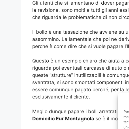
Gli utenti che si lamentano di dover pagar
la revisione, sono molti e tutti gli anni e
che riguarda le problematiche di non circo
Il bollo è una tassazione che avviene su 
assommino. La lamentale che poi ne deriva,
perché è come dire che si vuole pagare l’I
Questo è un esempio chiaro che aiuta a cap
riguarda poi eventuali carcasse di auto o a
queste “strutture” inutilizzabili è comunqu
sventrata, si sono smontati componenti imp
essere comunque pagato perché, per la le
esclusivamente il cliente.
Meglio dunque pagare i bolli arretrati, se
Per
mem
Domicilio Eur Montagnola
se è il momento
tec
uni