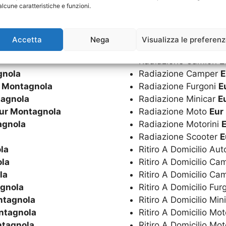
alcune caratteristiche e funzioni.
Richiedi un Preventivo
Accetta
Nega
Visualizza le preferen
Radiazione Camion
E
gnola
Radiazione Camper
E
 Montagnola
Radiazione Furgoni
E
tagnola
Radiazione Minicar
E
ur Montagnola
Radiazione Moto
Eur
agnola
Radiazione Motorini
Radiazione Scooter
E
la
Ritiro A Domicilio Au
la
Ritiro A Domicilio C
la
Ritiro A Domicilio C
gnola
Ritiro A Domicilio Fur
ntagnola
Ritiro A Domicilio Min
ntagnola
Ritiro A Domicilio Mo
ntagnola
Ritiro A Domicilio Mot