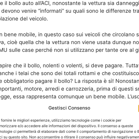
e il bollo auto all’ACI, nonostante la vettura sia danne
ssi devono venire “informati” su quali sono le differenze t
lazione del veicolo.
un bene mobile, in questo caso sui veicoli che circolano
 cioè quella che la vettura non viene usata dunque non è
MU sulle case perché non si utilizzano per tante ore al g
ire che il bollo, nolenti o volenti, si deve pagare. Tut
nche i telai che sono dei totali rottami e che costituisc
e obbligatorio pagare il bollo? La risposta è sì! Nonosta
ortanti, motore, arredi e carrozzeria, prima di questi s
gge, essa rappresenta comunque un bene mobile. L’uso 
Gestisci Consenso
 ce ne sono, e cercare di valutare la situazione per quan
 fornire le migliori esperienze, utilizziamo tecnologie come i cookie per
orizzare e/o accedere alle informazioni del dispositivo. Il consenso a queste
 di liberarsi di questa struttura.
nologie ci permetterà di elaborare dati come il comportamento di navigazione o 
ci su questo sito. Non acconsentire o ritirare il consenso può influire negativame