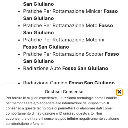
San Giuliano
Pratiche Per Rottamazione Minicar
Fosso
San Giuliano
Pratiche Per Rottamazione Moto
Fosso
San Giuliano
Pratiche Per Rottamazione Motorini
Fosso San Giuliano
Pratiche Per Rottamazione Scooter
Fosso
San Giuliano
Radiazione Auto
Fosso San Giuliano
Radiazione Camion
Fosso San Giuliano
Radiazione Camper
Fosso San Giuliano
Gestisci Consenso
Radiazione Furgoni
Fosso San Giuliano
Per fornire le migliori esperienze, utilizziamo tecnologie come i cookie
per memorizzare e/o accedere alle informazioni del dispositivo. Il
Radiazione Minicar
Fosso San Giuliano
consenso a queste tecnologie ci permetterà di elaborare dati come il
Radiazione Moto
Fosso San Giuliano
comportamento di navigazione o ID unici su questo sito. Non
Radiazione Motorini
Fosso San Giuliano
acconsentire o ritirare il consenso può influire negativamente su alcune
caratteristiche e funzioni.
Radiazione Scooter
Fosso San Giuliano