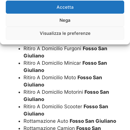
Ritiro A Domicilio Auto
Fosso San
Accetta
Giuliano
Ritiro A Domicilio Camion
Fosso San
Nega
Giuliano
Visualizza le preferenze
Ritiro A Domicilio Camper
Fosso San
Giuliano
Ritiro A Domicilio Furgoni
Fosso San
Giuliano
Ritiro A Domicilio Minicar
Fosso San
Giuliano
Ritiro A Domicilio Moto
Fosso San
Giuliano
Ritiro A Domicilio Motorini
Fosso San
Giuliano
Ritiro A Domicilio Scooter
Fosso San
Giuliano
Rottamazione Auto
Fosso San Giuliano
Rottamazione Camion
Fosso San