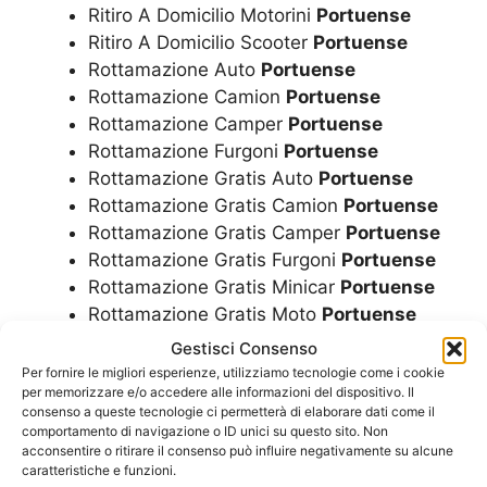
Ritiro A Domicilio Motorini
Portuense
Ritiro A Domicilio Scooter
Portuense
Rottamazione Auto
Portuense
Rottamazione Camion
Portuense
Rottamazione Camper
Portuense
Rottamazione Furgoni
Portuense
Rottamazione Gratis Auto
Portuense
Rottamazione Gratis Camion
Portuense
Rottamazione Gratis Camper
Portuense
Rottamazione Gratis Furgoni
Portuense
Rottamazione Gratis Minicar
Portuense
Rottamazione Gratis Moto
Portuense
Rottamazione Gratis Motorini
Portuense
Gestisci Consenso
Rottamazione Gratis Scooter
Portuense
Per fornire le migliori esperienze, utilizziamo tecnologie come i cookie
per memorizzare e/o accedere alle informazioni del dispositivo. Il
Rottamazione Gratuita Auto
Portuense
consenso a queste tecnologie ci permetterà di elaborare dati come il
Rottamazione Gratuita Camper
comportamento di navigazione o ID unici su questo sito. Non
Portuense
acconsentire o ritirare il consenso può influire negativamente su alcune
caratteristiche e funzioni.
Rottamazione Gratuita Furgoni
Portuense