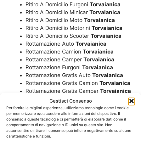
Ritiro A Domicilio Furgoni
Torvaianica
Ritiro A Domicilio Minicar
Torvaianica
Ritiro A Domicilio Moto
Torvaianica
Ritiro A Domicilio Motorini
Torvaianica
Ritiro A Domicilio Scooter
Torvaianica
Rottamazione Auto
Torvaianica
Rottamazione Camion
Torvaianica
Rottamazione Camper
Torvaianica
Rottamazione Furgoni
Torvaianica
Rottamazione Gratis Auto
Torvaianica
Rottamazione Gratis Camion
Torvaianica
Rottamazione Gratis Camper
Torvaianica
Rottamazione Gratis Furgoni
Torvaianica
Gestisci Consenso
Rottamazione Gratis Minicar
Torvaianica
Per fornire le migliori esperienze, utilizziamo tecnologie come i cookie
per memorizzare e/o accedere alle informazioni del dispositivo. Il
Rottamazione Gratis Moto
Torvaianica
consenso a queste tecnologie ci permetterà di elaborare dati come il
Rottamazione Gratis Motorini
Torvaianica
comportamento di navigazione o ID unici su questo sito. Non
Rottamazione Gratis Scooter
Torvaianica
acconsentire o ritirare il consenso può influire negativamente su alcune
caratteristiche e funzioni.
Rottamazione Gratuita Auto
Torvaianica