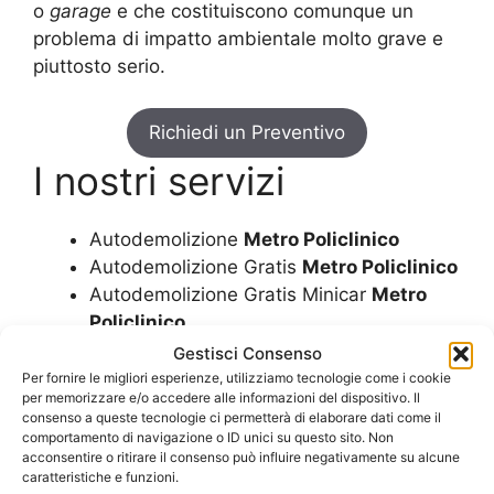
o
garage
e che costituiscono comunque un
problema di impatto ambientale molto grave e
piuttosto serio.
Richiedi un Preventivo
I nostri servizi
Autodemolizione
Metro Policlinico
Autodemolizione Gratis
Metro Policlinico
Autodemolizione Gratis Minicar
Metro
Policlinico
Autodemolizione Gratuita
Metro
Gestisci Consenso
Policlinico
Per fornire le migliori esperienze, utilizziamo tecnologie come i cookie
per memorizzare e/o accedere alle informazioni del dispositivo. Il
Autodemolizione Gratuita Minicar
Metro
consenso a queste tecnologie ci permetterà di elaborare dati come il
Policlinico
comportamento di navigazione o ID unici su questo sito. Non
acconsentire o ritirare il consenso può influire negativamente su alcune
Autodemolizione Minicar
Metro
caratteristiche e funzioni.
Policlinico