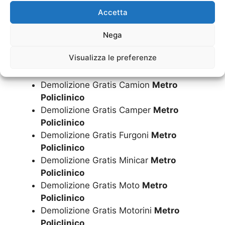
Demolizione Auto
Metro Policlinico
Accetta
Demolizione Camion
Metro Policlinico
Demolizione Camper
Metro Policlinico
Nega
Demolizione Furgoni
Metro Policlinico
Visualizza le preferenze
Demolizione Gratis Auto
Metro
Policlinico
Demolizione Gratis Camion
Metro
Policlinico
Demolizione Gratis Camper
Metro
Policlinico
Demolizione Gratis Furgoni
Metro
Policlinico
Demolizione Gratis Minicar
Metro
Policlinico
Demolizione Gratis Moto
Metro
Policlinico
Demolizione Gratis Motorini
Metro
Policlinico