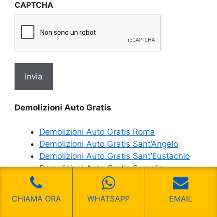
CAPTCHA
privacy
*
Demolizioni Auto Gratis
Demolizioni Auto Gratis Roma
Demolizioni Auto Gratis Sant’Angelo
Demolizioni Auto Gratis Sant’Eustachio
Demolizioni Auto Gratis Somalia
Demolizioni Auto Gratis Trieste
Demolizioni Auto Gratis Acilia Saline
CHIAMA ORA
WHATSAPP
EMAIL