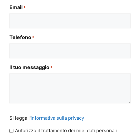
Email
*
Telefono
*
Il tuo messaggio
*
Si
Si legga l'
informativa sulla privacy
legga
l'informativa
Autorizzo il trattamento dei miei dati personali
sulla