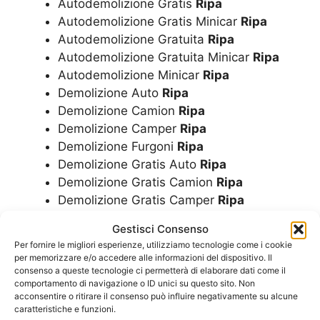
Autodemolizione Gratis
Ripa
Autodemolizione Gratis Minicar
Ripa
Autodemolizione Gratuita
Ripa
Autodemolizione Gratuita Minicar
Ripa
Autodemolizione Minicar
Ripa
Demolizione Auto
Ripa
Demolizione Camion
Ripa
Demolizione Camper
Ripa
Demolizione Furgoni
Ripa
Demolizione Gratis Auto
Ripa
Demolizione Gratis Camion
Ripa
Demolizione Gratis Camper
Ripa
Demolizione Gratis Furgoni
Ripa
Gestisci Consenso
Demolizione Gratis Minicar
Ripa
Per fornire le migliori esperienze, utilizziamo tecnologie come i cookie
Demolizione Gratis Moto
Ripa
per memorizzare e/o accedere alle informazioni del dispositivo. Il
Demolizione Gratis Motorini
Ripa
consenso a queste tecnologie ci permetterà di elaborare dati come il
comportamento di navigazione o ID unici su questo sito. Non
Demolizione Gratis Scooter
Ripa
acconsentire o ritirare il consenso può influire negativamente su alcune
Demolizione Gratuita Auto
Ripa
caratteristiche e funzioni.