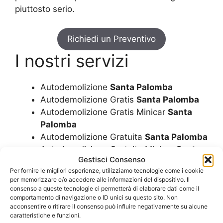
piuttosto serio.
Richiedi un Preventivo
I nostri servizi
Autodemolizione
Santa Palomba
Autodemolizione Gratis
Santa Palomba
Autodemolizione Gratis Minicar
Santa
Palomba
Autodemolizione Gratuita
Santa Palomba
Autodemolizione Gratuita Minicar
Santa
Gestisci Consenso
Palomba
Per fornire le migliori esperienze, utilizziamo tecnologie come i cookie
Autodemolizione Minicar
Santa Palomba
per memorizzare e/o accedere alle informazioni del dispositivo. Il
Demolizione Auto
Santa Palomba
consenso a queste tecnologie ci permetterà di elaborare dati come il
comportamento di navigazione o ID unici su questo sito. Non
Demolizione Camion
Santa Palomba
acconsentire o ritirare il consenso può influire negativamente su alcune
Demolizione Camper
Santa Palomba
caratteristiche e funzioni.