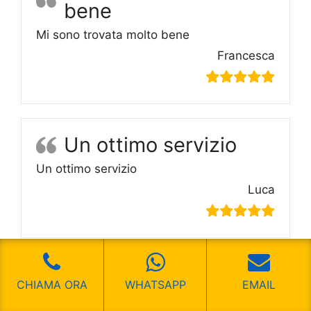
bene
Mi sono trovata molto bene
Francesca
Un ottimo servizio
Un ottimo servizio
Luca
Dei veri professionisti
CHIAMA ORA
WHATSAPP
EMAIL
Dei veri professionisti