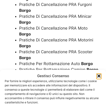
Pratiche Di Cancellazione PRA Furgoni
Borgo
Pratiche Di Cancellazione PRA Minicar
Borgo
Pratiche Di Cancellazione PRA Moto
Borgo
Pratiche Di Cancellazione PRA Motorini
Borgo
Pratiche Di Cancellazione PRA Scooter
Borgo
Pratiche Per Rottamazione Auto
Borgo
Pratiche Per Rottamazione Camion
Borgo
Pratiche Per Rottamazione Camper
Borgo
Gestisci Consenso
Pratiche Per Rottamazione Furgoni
Borgo
Per fornire le migliori esperienze, utilizziamo tecnologie come i cookie
per memorizzare e/o accedere alle informazioni del dispositivo. Il
Pratiche Per Rottamazione Minicar
Borgo
consenso a queste tecnologie ci permetterà di elaborare dati come il
Pratiche Per Rottamazione Moto
Borgo
comportamento di navigazione o ID unici su questo sito. Non
acconsentire o ritirare il consenso può influire negativamente su alcune
Pratiche Per Rottamazione Motorini
caratteristiche e funzioni.
Borgo