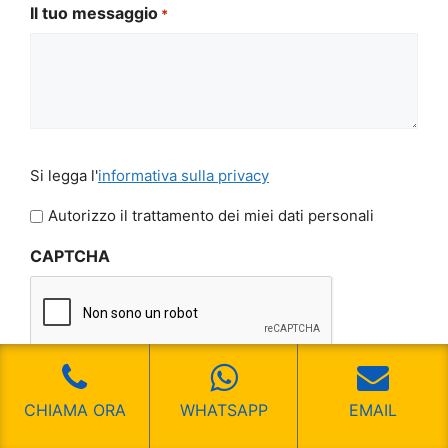
Il tuo messaggio
*
Si
Si legga l'
informativa sulla privacy
legga
l'informativa
Autorizzo il trattamento dei miei dati personali
sulla
CAPTCHA
privacy
*
CHIAMA ORA
WHATSAPP
EMAIL