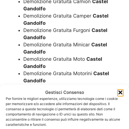
Demolizione Gratuita Camion
Castel
Gandolfo
Demolizione Gratuita Camper
Castel
Gandolfo
Demolizione Gratuita Furgoni
Castel
Gandolfo
Demolizione Gratuita Minicar
Castel
Gandolfo
Demolizione Gratuita Moto
Castel
Gandolfo
Demolizione Gratuita Motorini
Castel
Gandolfo
Demolizione Gratuita Scooter
Castel
Gestisci Consenso
Gandolfo
Per fornire le migliori esperienze, utilizziamo tecnologie come i cookie
Demolizione Minicar
Castel Gandolfo
per memorizzare e/o accedere alle informazioni del dispositivo. Il
Demolizione Moto
Castel Gandolfo
consenso a queste tecnologie ci permetterà di elaborare dati come il
comportamento di navigazione o ID unici su questo sito. Non
Demolizione Motorini
Castel Gandolfo
acconsentire o ritirare il consenso può influire negativamente su alcune
Demolizione Scooter
Castel Gandolfo
caratteristiche e funzioni.