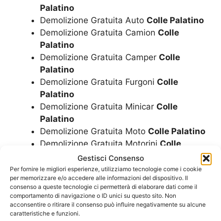
Palatino
Demolizione Gratuita Auto
Colle Palatino
Demolizione Gratuita Camion
Colle
Palatino
Demolizione Gratuita Camper
Colle
Palatino
Demolizione Gratuita Furgoni
Colle
Palatino
Demolizione Gratuita Minicar
Colle
Palatino
Demolizione Gratuita Moto
Colle Palatino
Demolizione Gratuita Motorini
Colle
Palatino
Gestisci Consenso
Demolizione Gratuita Scooter
Colle
Per fornire le migliori esperienze, utilizziamo tecnologie come i cookie
per memorizzare e/o accedere alle informazioni del dispositivo. Il
Palatino
consenso a queste tecnologie ci permetterà di elaborare dati come il
Demolizione Minicar
Colle Palatino
comportamento di navigazione o ID unici su questo sito. Non
Demolizione Moto
Colle Palatino
acconsentire o ritirare il consenso può influire negativamente su alcune
caratteristiche e funzioni.
Demolizione Motorini
Colle Palatino