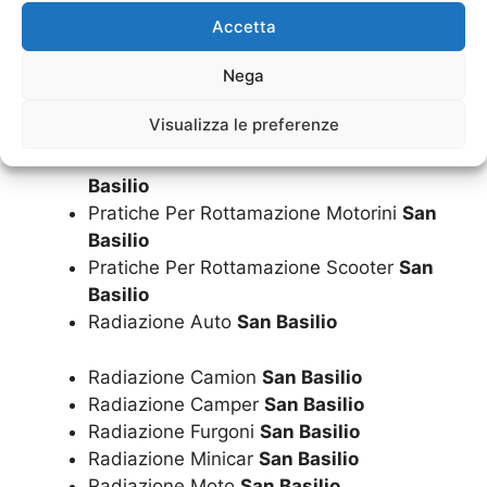
Basilio
Accetta
Pratiche Per Rottamazione Furgoni
San
Nega
Basilio
Pratiche Per Rottamazione Minicar
San
Visualizza le preferenze
Basilio
Pratiche Per Rottamazione Moto
San
Basilio
Pratiche Per Rottamazione Motorini
San
Basilio
Pratiche Per Rottamazione Scooter
San
Basilio
Radiazione Auto
San Basilio
Radiazione Camion
San Basilio
Radiazione Camper
San Basilio
Radiazione Furgoni
San Basilio
Radiazione Minicar
San Basilio
Radiazione Moto
San Basilio