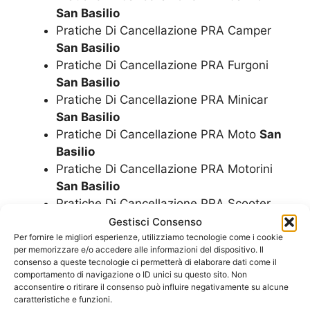
San Basilio
Pratiche Di Cancellazione PRA Camper
San Basilio
Pratiche Di Cancellazione PRA Furgoni
San Basilio
Pratiche Di Cancellazione PRA Minicar
San Basilio
Pratiche Di Cancellazione PRA Moto
San
Basilio
Pratiche Di Cancellazione PRA Motorini
San Basilio
Pratiche Di Cancellazione PRA Scooter
San Basilio
Gestisci Consenso
Pratiche Per Rottamazione Auto
San
Per fornire le migliori esperienze, utilizziamo tecnologie come i cookie
per memorizzare e/o accedere alle informazioni del dispositivo. Il
Basilio
consenso a queste tecnologie ci permetterà di elaborare dati come il
Pratiche Per Rottamazione Camion
San
comportamento di navigazione o ID unici su questo sito. Non
acconsentire o ritirare il consenso può influire negativamente su alcune
Basilio
caratteristiche e funzioni.
Pratiche Per Rottamazione Camper
San