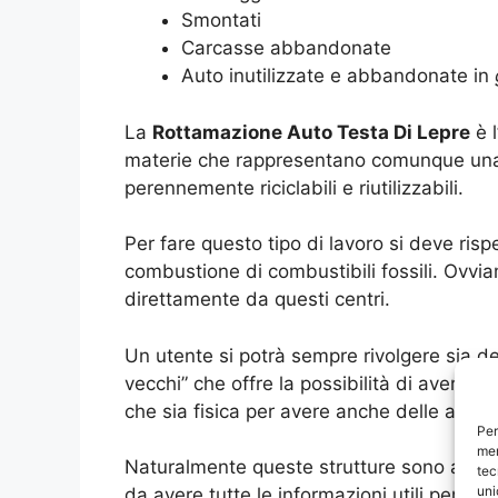
Smontati
Carcasse abbandonate
Auto inutilizzate e abbandonate in
La
Rottamazione Auto Testa Di Lepre
è l
materie che rappresentano comunque una qua
perennemente riciclabili e riutilizzabili.
Per fare questo tipo di lavoro si deve rispe
combustione di combustibili fossili. Ovv
direttamente da questi centri.
Un utente si potrà sempre rivolgere sia de
vecchi” che offre la possibilità di avere u
che sia fisica per avere anche delle assist
Per
mem
Naturalmente queste strutture sono anche 
tec
uni
da avere tutte le informazioni utili per ca