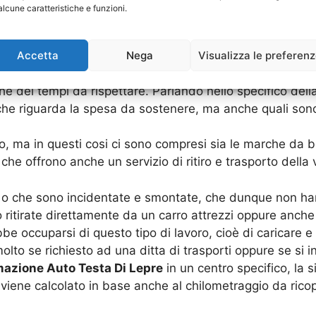
alcune caratteristiche e funzioni.
Lepre, costi e cosa comprendono
Accetta
Nega
Visualizza le preferen
 Di Lepre
è una “scocciatura”, per gli
iter
burocratici da 
he dei tempi da rispettare. Parlando nello specifico del
che riguarda la spesa da sostenere, ma anche quali sono 
o, ma in questi cosi ci sono compresi sia le marche da b
che offrono anche un servizio di ritiro e trasporto della 
 o che sono incidentate e smontate, che dunque non hann
 ritirate direttamente da un carro attrezzi oppure anch
be occuparsi di questo tipo di lavoro, cioè di caricare e 
lto se richiesto ad una ditta di trasporti oppure se si in
azione Auto Testa Di Lepre
in un centro specifico, la 
 viene calcolato in base anche al chilometraggio da rico