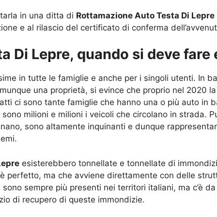
tarla in una ditta di
Rottamazione Auto Testa Di Lepre
ione e al rilascio del certificato di conferma dell’avvenut
 Di Lepre, quando si deve fare 
e in tutte le famiglie e anche per i singoli utenti. In ba
unque una proprietà, si evince che proprio nel 2020 la s
fatti ci sono tante famiglie che hanno una o più auto in 
ono milioni e milioni i veicoli che circolano in strada. P
quinano, sono altamente inquinanti e dunque rappresenta
lemi.
Lepre
esisterebbero tonnellate e tonnellate di immondiz
e è perfetto, ma che avviene direttamente con delle stru
sono sempre più presenti nei territori italiani, ma c’è d
vizio di recupero di queste immondizie.