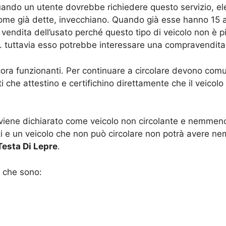
uando un utente dovrebbe richiedere questo servizio, elen
come già dette, invecchiano. Quando già esse hanno 15 an
a vendita dell’usato perché questo tipo di veicolo non è
. tuttavia esso potrebbe interessare una compravendita t
ra funzionanti. Per continuare a circolare devono comun
 che attestino e certifichino direttamente che il veicolo h
, viene dichiarato come veicolo non circolante e nemmeno “
elati e un veicolo che non può circolare non potrà avere
esta Di Lepre
.
i che sono: