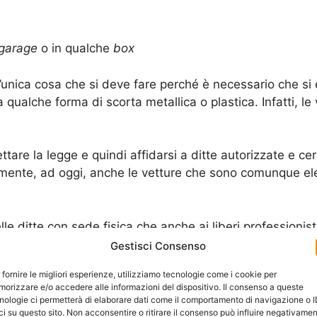
garage
o in qualche
box
’unica cosa che si deve fare perché è necessario che si 
lche forma di scorta metallica o plastica. Infatti, le v
ttare la legge e quindi affidarsi a ditte autorizzate e cer
iamente, ad oggi, anche le vetture che sono comunque el
lle ditte con sede fisica che anche ai liberi professioni
na
Rottamazione Auto Testa Di Lepre
. In realtà è sempr
Gestisci Consenso
enze a livello degli
iter
burocratici da seguire.
 fornire le migliori esperienze, utilizziamo tecnologie come i cookie per
orizzare e/o accedere alle informazioni del dispositivo. Il consenso a queste
usate per quanto riguarda uno scopo informativo che sia
nologie ci permetterà di elaborare dati come il comportamento di navigazione o 
ci su questo sito. Non acconsentire o ritirare il consenso può influire negativame
pire quali sono i costi da affrontare e i documenti da ril