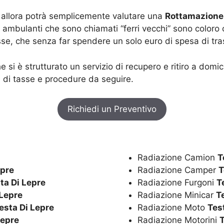
a, allora potrà semplicemente valutare una
Rottamazione 
Gli ambulanti che sono chiamati “ferri vecchi” sono colo
sse, che senza far spendere un solo euro di spesa di tras
he si è strutturato un servizio di recupero e ritiro a domi
ti di tasse e procedure da seguire.
Richiedi un Preventivo
Radiazione Camion
T
epre
Radiazione Camper
T
ta Di Lepre
Radiazione Furgoni
T
 Lepre
Radiazione Minicar
T
esta Di Lepre
Radiazione Moto
Tes
Lepre
Radiazione Motorini
T