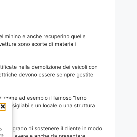
eliminino e anche recuperino quelle
etture sono scorte di materiali
tificate nella demolizione dei veicoli con
ettriche devono essere sempre gestite
sti, come ad esempio il famoso “ferro
e consigliabile un locale o una struttura
 in grado di sostenere il cliente in modo
ID
nte
asciare, avere e anche da presentare.