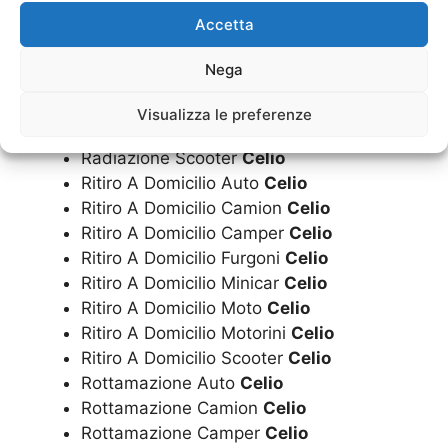
Radiazione Camion
Celio
Accetta
Radiazione Camper
Celio
Radiazione Furgoni
Celio
Nega
Radiazione Minicar
Celio
Radiazione Moto
Celio
Visualizza le preferenze
Radiazione Motorini
Celio
Radiazione Scooter
Celio
Ritiro A Domicilio Auto
Celio
Ritiro A Domicilio Camion
Celio
Ritiro A Domicilio Camper
Celio
Ritiro A Domicilio Furgoni
Celio
Ritiro A Domicilio Minicar
Celio
Ritiro A Domicilio Moto
Celio
Ritiro A Domicilio Motorini
Celio
Ritiro A Domicilio Scooter
Celio
Rottamazione Auto
Celio
Rottamazione Camion
Celio
Rottamazione Camper
Celio