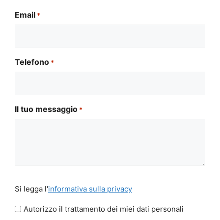
Email
*
Telefono
*
Il tuo messaggio
*
Si
Si legga l'
informativa sulla privacy
legga
l'informativa
Autorizzo il trattamento dei miei dati personali
sulla