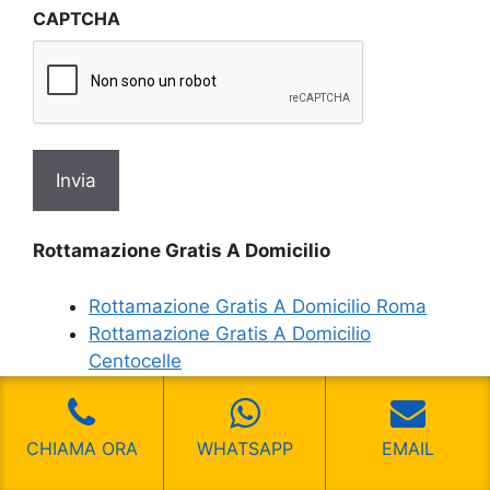
CAPTCHA
privacy
*
Rottamazione Gratis A Domicilio
Rottamazione Gratis A Domicilio Roma
Rottamazione Gratis A Domicilio
Centocelle
Rottamazione Gratis A Domicilio Centro
Giano
Rottamazione Gratis A Domicilio Centro
CHIAMA ORA
WHATSAPP
EMAIL
Storico Roma