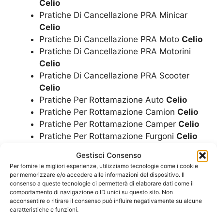
Celio
Pratiche Di Cancellazione PRA Minicar
Celio
Pratiche Di Cancellazione PRA Moto
Celio
Pratiche Di Cancellazione PRA Motorini
Celio
Pratiche Di Cancellazione PRA Scooter
Celio
Pratiche Per Rottamazione Auto
Celio
Pratiche Per Rottamazione Camion
Celio
Pratiche Per Rottamazione Camper
Celio
Pratiche Per Rottamazione Furgoni
Celio
Pratiche Per Rottamazione Minicar
Celio
Gestisci Consenso
Pratiche Per Rottamazione Moto
Celio
Per fornire le migliori esperienze, utilizziamo tecnologie come i cookie
Pratiche Per Rottamazione Motorini
Celio
per memorizzare e/o accedere alle informazioni del dispositivo. Il
Pratiche Per Rottamazione Scooter
Celio
consenso a queste tecnologie ci permetterà di elaborare dati come il
comportamento di navigazione o ID unici su questo sito. Non
Radiazione Auto
Celio
acconsentire o ritirare il consenso può influire negativamente su alcune
caratteristiche e funzioni.