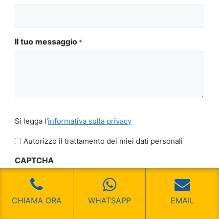
Il tuo messaggio
*
Si
Si legga l'
informativa sulla privacy
legga
l'informativa
Autorizzo il trattamento dei miei dati personali
sulla
CAPTCHA
privacy
*
CHIAMA ORA
WHATSAPP
EMAIL