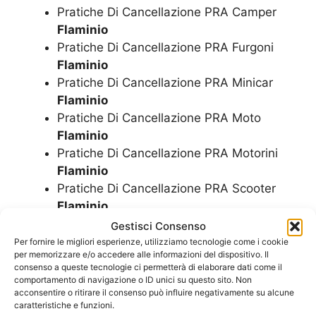
Pratiche Di Cancellazione PRA Camper
Flaminio
Pratiche Di Cancellazione PRA Furgoni
Flaminio
Pratiche Di Cancellazione PRA Minicar
Flaminio
Pratiche Di Cancellazione PRA Moto
Flaminio
Pratiche Di Cancellazione PRA Motorini
Flaminio
Pratiche Di Cancellazione PRA Scooter
Flaminio
Pratiche Per Rottamazione Auto
Flaminio
Gestisci Consenso
Pratiche Per Rottamazione Camion
Per fornire le migliori esperienze, utilizziamo tecnologie come i cookie
per memorizzare e/o accedere alle informazioni del dispositivo. Il
Flaminio
consenso a queste tecnologie ci permetterà di elaborare dati come il
Pratiche Per Rottamazione Camper
comportamento di navigazione o ID unici su questo sito. Non
Flaminio
acconsentire o ritirare il consenso può influire negativamente su alcune
caratteristiche e funzioni.
Pratiche Per Rottamazione Furgoni