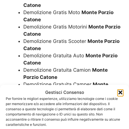
Catone
Demolizione Gratis Moto
Monte Porzio
Catone
Demolizione Gratis Motorini
Monte Porzio
Catone
Demolizione Gratis Scooter
Monte Porzio
Catone
Demolizione Gratuita Auto
Monte Porzio
Catone
Demolizione Gratuita Camion
Monte
Porzio Catone
Demolizione Gratuita Camper
Monte
Porzio Catone
Gestisci Consenso
Demolizione Gratuita Furgoni
Monte
Per fornire le migliori esperienze, utilizziamo tecnologie come i cookie
per memorizzare e/o accedere alle informazioni del dispositivo. Il
Porzio Catone
consenso a queste tecnologie ci permetterà di elaborare dati come il
Demolizione Gratuita Minicar
Monte
comportamento di navigazione o ID unici su questo sito. Non
acconsentire o ritirare il consenso può influire negativamente su alcune
Porzio Catone
caratteristiche e funzioni.
Demolizione Gratuita Moto
Monte Porzio