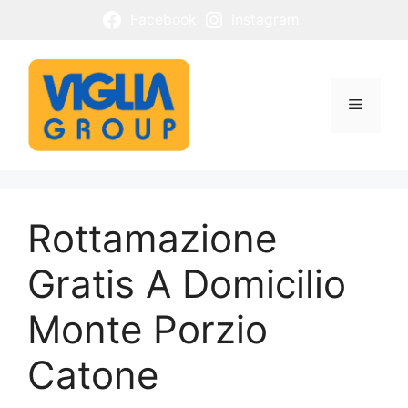
Vai
Facebook
Instagram
al
contenuto
Menu
Rottamazione
Gratis A Domicilio
Monte Porzio
Catone