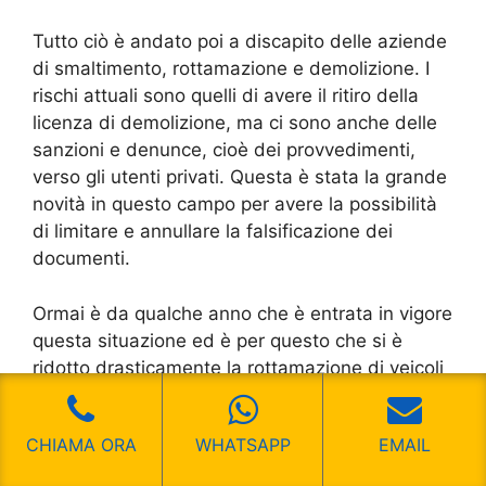
Tutto ciò è andato poi a discapito delle aziende
di smaltimento, rottamazione e demolizione. I
rischi attuali sono quelli di avere il ritiro della
licenza di demolizione, ma ci sono anche delle
sanzioni e denunce, cioè dei provvedimenti,
verso gli utenti privati. Questa è stata la grande
novità in questo campo per avere la possibilità
di limitare e annullare la falsificazione dei
documenti.
Ormai è da qualche anno che è entrata in vigore
questa situazione ed è per questo che si è
ridotto drasticamente la rottamazione di veicoli
che non hanno poi dei chiari documenti.
CHIAMA ORA
WHATSAPP
EMAIL
A questo punto, chiunque non abbia dei
documenti chiari, rischia anche delle sanzioni