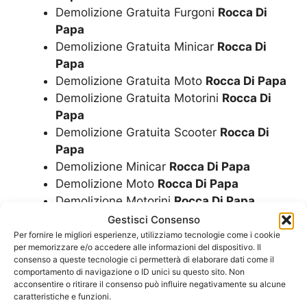
Demolizione Gratuita Furgoni
Rocca Di
Papa
Demolizione Gratuita Minicar
Rocca Di
Papa
Demolizione Gratuita Moto
Rocca Di Papa
Demolizione Gratuita Motorini
Rocca Di
Papa
Demolizione Gratuita Scooter
Rocca Di
Papa
Demolizione Minicar
Rocca Di Papa
Demolizione Moto
Rocca Di Papa
Demolizione Motorini
Rocca Di Papa
Demolizione Scooter
Rocca Di Papa
Gestisci Consenso
Pratiche Di Cancellazione PRA Auto
Per fornire le migliori esperienze, utilizziamo tecnologie come i cookie
per memorizzare e/o accedere alle informazioni del dispositivo. Il
Rocca Di Papa
consenso a queste tecnologie ci permetterà di elaborare dati come il
Pratiche Di Cancellazione PRA Camion
comportamento di navigazione o ID unici su questo sito. Non
acconsentire o ritirare il consenso può influire negativamente su alcune
Rocca Di Papa
caratteristiche e funzioni.
Pratiche Di Cancellazione PRA Camper