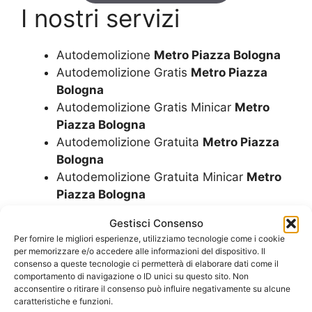
I nostri servizi
Autodemolizione
Metro Piazza Bologna
Autodemolizione Gratis
Metro Piazza
Bologna
Autodemolizione Gratis Minicar
Metro
Piazza Bologna
Autodemolizione Gratuita
Metro Piazza
Bologna
Autodemolizione Gratuita Minicar
Metro
Piazza Bologna
Autodemolizione Minicar
Metro Piazza
Gestisci Consenso
Bologna
Per fornire le migliori esperienze, utilizziamo tecnologie come i cookie
Demolizione Auto
Metro Piazza Bologna
per memorizzare e/o accedere alle informazioni del dispositivo. Il
Demolizione Camion
Metro Piazza
consenso a queste tecnologie ci permetterà di elaborare dati come il
comportamento di navigazione o ID unici su questo sito. Non
Bologna
acconsentire o ritirare il consenso può influire negativamente su alcune
Demolizione Camper
Metro Piazza
caratteristiche e funzioni.