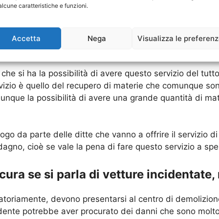
alcune caratteristiche e funzioni.
 dunque è per questo che ci si interessa tantissimo dei 
 a tantissimi utenti, ma c’è da dire che la buona notizia,
Accetta
Nega
Visualizza le preferen
ssate a recuperare questi veicoli.
e si ha la possibilità di avere questo servizio del tutto
rvizio è quello del recupero di materie che comunque sono 
 dunque la possibilità di avere una grande quantità di ma
o da parte delle ditte che vanno a offrire il servizio d
gno, cioè se vale la pena di fare questo servizio a spes
ura se si parla di vetture incidentate,
ligatoriamente, devono presentarsi al centro di demolizio
cidente potrebbe aver procurato dei danni che sono molt