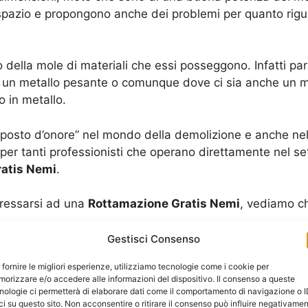
 spazio e propongono anche dei problemi per quanto rigua
della mole di materiali che essi posseggono. Infatti pa
i un metallo pesante o comunque dove ci sia anche un me
 in metallo.
n “posto d’onore” nel mondo della demolizione e anche ne
r tanti professionisti che operano direttamente nel sett
atis Nemi
.
eressarsi ad una
Rottamazione Gratis Nemi
, vediamo ch
Gestisci Consenso
a procedura legale che interessa gli
iter
burocratici che p
 fornire le migliori esperienze, utilizziamo tecnologie come i cookie per
cumenti, che appartengono ad un telaio. Tutti i veicoli h
orizzare e/o accedere alle informazioni del dispositivo. Il consenso a queste
 poi importante per procedere ad una demolizione, ci si
nologie ci permetterà di elaborare dati come il comportamento di navigazione o 
ci su questo sito. Non acconsentire o ritirare il consenso può influire negativame