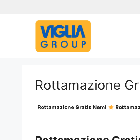
Vai
al
contenuto
Rottamazione Gr
Rottamazione Gratis Nemi
Rottamazi
Rottamazione Grati