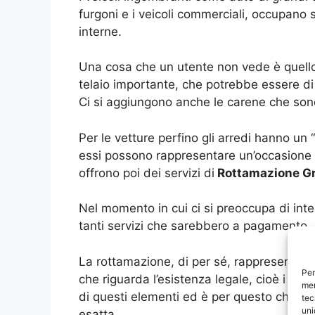
furgoni e i veicoli commerciali, occupano
interne.
Una cosa che un utente non vede è quello 
telaio importante, che potrebbe essere d
Ci si aggiungono anche le carene che sono
Per le vetture perfino gli arredi hanno u
essi possono rappresentare un’occasione pe
offrono poi dei servizi di
Rottamazione Gr
Nel momento in cui ci si preoccupa di int
tanti servizi che sarebbero a pagamento.
La rottamazione, di per sé, rappresenta l
Per
che riguarda l’esistenza legale, cioè i do
mem
di questi elementi ed è per questo che è
tec
uni
esatta.