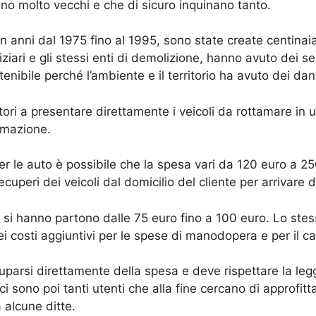
sono molto vecchi e che di sicuro inquinano tanto.
 anni dal 1975 fino al 1995, sono state create centinaia
udiziari e gli stessi enti di demolizione, hanno avuto dei
enibile perché l’ambiente e il territorio ha avuto dei dan
ri a presentare direttamente i veicoli da rottamare in u
amazione.
r le auto è possibile che la spesa vari da 120 euro a 2
recuperi dei veicoli dal domicilio del cliente per arrivare
si hanno partono dalle 75 euro fino a 100 euro. Lo stess
i costi aggiuntivi per le spese di manodopera e per il ca
parsi direttamente della spesa e deve rispettare la legg
i sono poi tanti utenti che alla fine cercano di approfitt
 alcune ditte.