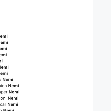
emi
emi
emi
emi
i
Nemi
emi
to
Nemi
amion
Nemi
amper
Nemi
goni
Nemi
icar
Nemi
to
Nemi