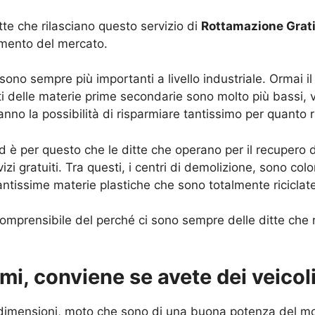
itte che rilasciano questo servizio di
Rottamazione Grat
amento del mercato.
ono sempre più importanti a livello industriale. Ormai i
osti delle materie prime secondarie sono molto più bassi
anno la possibilità di risparmiare tantissimo per quanto ri
d è per questo che le ditte che operano per il recupero d
rvizi gratuiti. Tra questi, i centri di demolizione, sono c
antissime materie plastiche che sono totalmente riciclat
prensibile del perché ci sono sempre delle ditte che ril
i, conviene se avete dei veicol
i dimensioni, moto che sono di una buona potenza del mo