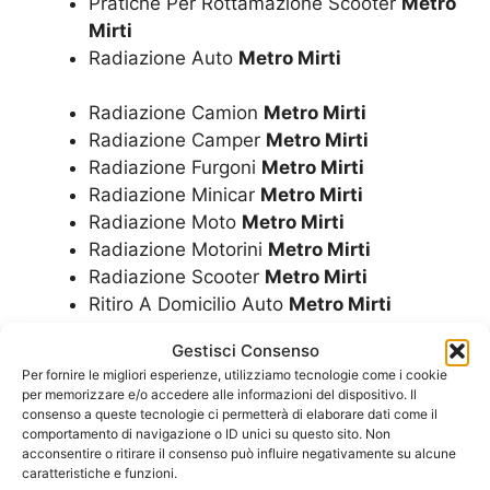
Pratiche Per Rottamazione Scooter
Metro
Mirti
Radiazione Auto
Metro Mirti
Radiazione Camion
Metro Mirti
Radiazione Camper
Metro Mirti
Radiazione Furgoni
Metro Mirti
Radiazione Minicar
Metro Mirti
Radiazione Moto
Metro Mirti
Radiazione Motorini
Metro Mirti
Radiazione Scooter
Metro Mirti
Ritiro A Domicilio Auto
Metro Mirti
Ritiro A Domicilio Camion
Metro Mirti
Gestisci Consenso
Ritiro A Domicilio Camper
Metro Mirti
Per fornire le migliori esperienze, utilizziamo tecnologie come i cookie
Ritiro A Domicilio Furgoni
Metro Mirti
per memorizzare e/o accedere alle informazioni del dispositivo. Il
Ritiro A Domicilio Minicar
Metro Mirti
consenso a queste tecnologie ci permetterà di elaborare dati come il
comportamento di navigazione o ID unici su questo sito. Non
Ritiro A Domicilio Moto
Metro Mirti
acconsentire o ritirare il consenso può influire negativamente su alcune
Ritiro A Domicilio Motorini
Metro Mirti
caratteristiche e funzioni.