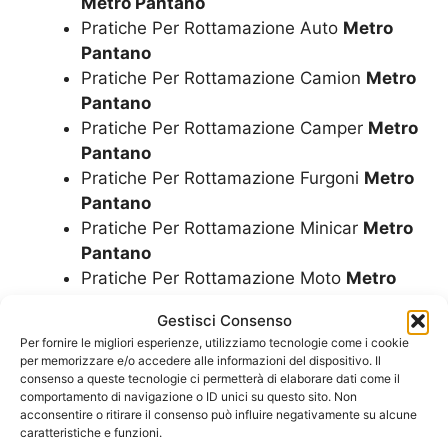
Metro Pantano
Pratiche Per Rottamazione Auto
Metro
Pantano
Pratiche Per Rottamazione Camion
Metro
Pantano
Pratiche Per Rottamazione Camper
Metro
Pantano
Pratiche Per Rottamazione Furgoni
Metro
Pantano
Pratiche Per Rottamazione Minicar
Metro
Pantano
Pratiche Per Rottamazione Moto
Metro
Pantano
Gestisci Consenso
Pratiche Per Rottamazione Motorini
Per fornire le migliori esperienze, utilizziamo tecnologie come i cookie
Metro Pantano
per memorizzare e/o accedere alle informazioni del dispositivo. Il
Pratiche Per Rottamazione Scooter
Metro
consenso a queste tecnologie ci permetterà di elaborare dati come il
comportamento di navigazione o ID unici su questo sito. Non
Pantano
acconsentire o ritirare il consenso può influire negativamente su alcune
Radiazione Auto
Metro Pantano
caratteristiche e funzioni.