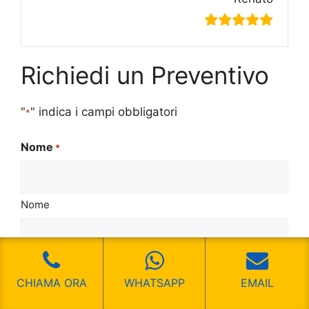
Richiedi un Preventivo
"
" indica i campi obbligatori
*
Nome
*
Nome
Cognome
CHIAMA ORA
WHATSAPP
EMAIL
Email
*