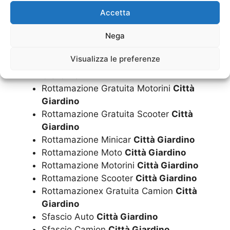
Rottamazione Gratuita Furgoni
Città
Accetta
Giardino
Nega
Rottamazione Gratuita Minicar
Città
Giardino
Visualizza le preferenze
Rottamazione Gratuita Moto
Città
Giardino
Rottamazione Gratuita Motorini
Città
Giardino
Rottamazione Gratuita Scooter
Città
Giardino
Rottamazione Minicar
Città Giardino
Rottamazione Moto
Città Giardino
Rottamazione Motorini
Città Giardino
Rottamazione Scooter
Città Giardino
Rottamazionex Gratuita Camion
Città
Giardino
Sfascio Auto
Città Giardino
Sfascio Camion
Città Giardino