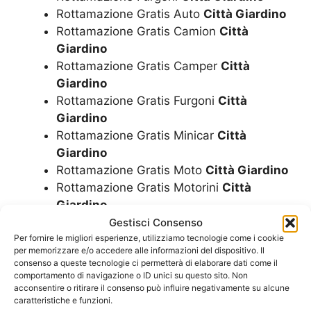
Rottamazione Gratis Auto
Città Giardino
Rottamazione Gratis Camion
Città
Giardino
Rottamazione Gratis Camper
Città
Giardino
Rottamazione Gratis Furgoni
Città
Giardino
Rottamazione Gratis Minicar
Città
Giardino
Rottamazione Gratis Moto
Città Giardino
Rottamazione Gratis Motorini
Città
Giardino
Rottamazione Gratis Scooter
Città
Gestisci Consenso
Giardino
Per fornire le migliori esperienze, utilizziamo tecnologie come i cookie
per memorizzare e/o accedere alle informazioni del dispositivo. Il
Rottamazione Gratuita Auto
Città
consenso a queste tecnologie ci permetterà di elaborare dati come il
Giardino
comportamento di navigazione o ID unici su questo sito. Non
acconsentire o ritirare il consenso può influire negativamente su alcune
Rottamazione Gratuita Camper
Città
caratteristiche e funzioni.
Giardino