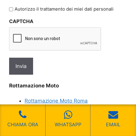
legga
l'informativa
Autorizzo il trattamento dei miei dati personali
sulla
CAPTCHA
privacy
*
Rottamazione Moto
Rottamazione Moto Roma
Rottamazione Moto Corcolle
Rottamazione Moto Cornelia
Rottamazione Moto Corso Francia
CHIAMA ORA
WHATSAPP
EMAIL
Rottamazione Moto Corso Trieste Roma