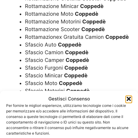
Rottamazione Minicar
Coppedè
Rottamazione Moto
Coppedè
Rottamazione Motorini
Coppedè
Rottamazione Scooter
Coppedè
Rottamazionex Gratuita Camion
Coppedè
Sfascio Auto
Coppedè
Sfascio Camion
Coppedè
Sfascio Camper
Coppedè
Sfascio Furgoni
Coppedè
Sfascio Minicar
Coppedè
Sfascio Moto
Coppedè
Sfascio Motorini
Coppedè
Sfascio Scooter
Coppedè
Gestisci Consenso
Per fornire le migliori esperienze, utilizziamo tecnologie come i cookie
per memorizzare e/o accedere alle informazioni del dispositivo. Il
Richiedi un Preventivo
consenso a queste tecnologie ci permetterà di elaborare dati come il
comportamento di navigazione o ID unici su questo sito. Non
acconsentire o ritirare il consenso può influire negativamente su alcune
caratteristiche e funzioni.