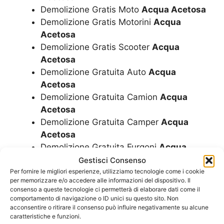
Demolizione Gratis Moto
Acqua Acetosa
Demolizione Gratis Motorini
Acqua
Acetosa
Demolizione Gratis Scooter
Acqua
Acetosa
Demolizione Gratuita Auto
Acqua
Acetosa
Demolizione Gratuita Camion
Acqua
Acetosa
Demolizione Gratuita Camper
Acqua
Acetosa
Demolizione Gratuita Furgoni
Acqua
Acetosa
Gestisci Consenso
Demolizione Gratuita Minicar
Acqua
Per fornire le migliori esperienze, utilizziamo tecnologie come i cookie
per memorizzare e/o accedere alle informazioni del dispositivo. Il
Acetosa
consenso a queste tecnologie ci permetterà di elaborare dati come il
Demolizione Gratuita Moto
Acqua
comportamento di navigazione o ID unici su questo sito. Non
acconsentire o ritirare il consenso può influire negativamente su alcune
Acetosa
caratteristiche e funzioni.
Demolizione Gratuita Motorini
Acqua