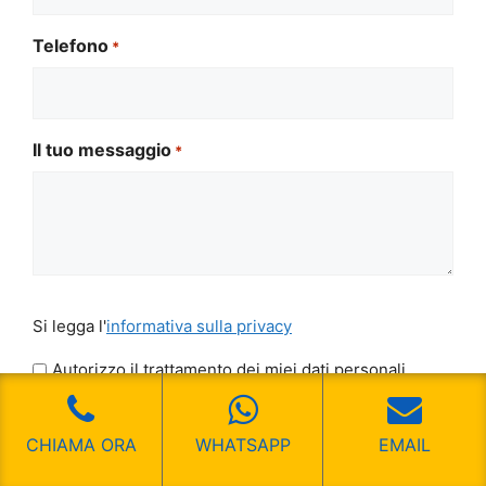
Telefono
*
Il tuo messaggio
*
Si
Si legga l'
informativa sulla privacy
legga
l'informativa
Autorizzo il trattamento dei miei dati personali
sulla
CAPTCHA
privacy
CHIAMA ORA
WHATSAPP
EMAIL
*