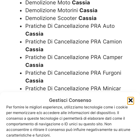
Demolizione Moto
Cassia
Demolizione Motorini
Cassia
Demolizione Scooter
Cassia
Pratiche Di Cancellazione PRA Auto
Cassia
Pratiche Di Cancellazione PRA Camion
Cassia
Pratiche Di Cancellazione PRA Camper
Cassia
Pratiche Di Cancellazione PRA Furgoni
Cassia
Pratiche Di Cancellazione PRA Minicar
Cassia
Gestisci Consenso
Pratiche Di Cancellazione PRA Moto
Per fornire le migliori esperienze, utilizziamo tecnologie come i cookie
Cassia
per memorizzare e/o accedere alle informazioni del dispositivo. Il
consenso a queste tecnologie ci permetterà di elaborare dati come il
Pratiche Di Cancellazione PRA Motorini
comportamento di navigazione o ID unici su questo sito. Non
Cassia
acconsentire o ritirare il consenso può influire negativamente su alcune
Pratiche Di Cancellazione PRA Scooter
caratteristiche e funzioni.