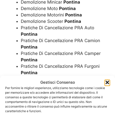
Demolizione Minicar
Pontina
Demolizione Moto
Pontina
Demolizione Motorini
Pontina
Demolizione Scooter
Pontina
Pratiche Di Cancellazione PRA Auto
Pontina
Pratiche Di Cancellazione PRA Camion
Pontina
Pratiche Di Cancellazione PRA Camper
Pontina
Pratiche Di Cancellazione PRA Furgoni
Pontina
Pratiche Di Cancellazione PRA Minicar
Gestisci Consenso
Pontina
Per fornire le migliori esperienze, utilizziamo tecnologie come i cookie
Pratiche Di Cancellazione PRA Moto
per memorizzare e/o accedere alle informazioni del dispositivo. Il
consenso a queste tecnologie ci permetterà di elaborare dati come il
Pontina
comportamento di navigazione o ID unici su questo sito. Non
Pratiche Di Cancellazione PRA Motorini
acconsentire o ritirare il consenso può influire negativamente su alcune
Pontina
caratteristiche e funzioni.