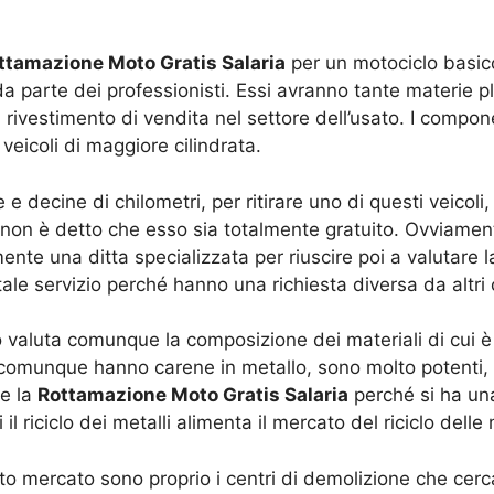
ttamazione Moto Gratis Salaria
per un motociclo basico 
da parte dei professionisti. Essi avranno tante materie 
ivestimento di vendita nel settore dell’usato. I compone
veicoli di maggiore cilindrata.
 e decine di chilometri, per ritirare uno di questi veicoli
on è detto che esso sia totalmente gratuito. Ovviamente 
nte una ditta specializzata per riuscire poi a valutare l
ale servizio perché hanno una richiesta diversa da altri 
io valuta comunque la composizione dei materiali di cui 
e comunque hanno carene in metallo, sono molto potenti, c
re la
Rottamazione Moto Gratis Salaria
perché si ha una
il riciclo dei metalli alimenta il mercato del riciclo dell
o mercato sono proprio i centri di demolizione che cer