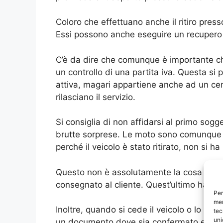
Coloro che effettuano anche il ritiro presso
Essi possono anche eseguire un recupero
C’è da dire che comunque è importante che
un controllo di una partita iva. Questa si
attiva, magari appartiene anche ad un cent
rilasciano il servizio.
Si consiglia di non affidarsi al primo sogg
brutte sorprese. Le moto sono comunque so
perché il veicolo è stato ritirato, non si ha
Questo non è assolutamente la cosa da fare
consegnato al cliente. Quest’ultimo ha d
Per
mem
Inoltre, quando si cede il veicolo o lo si 
tec
uni
un documento dove sia confermato esattamen