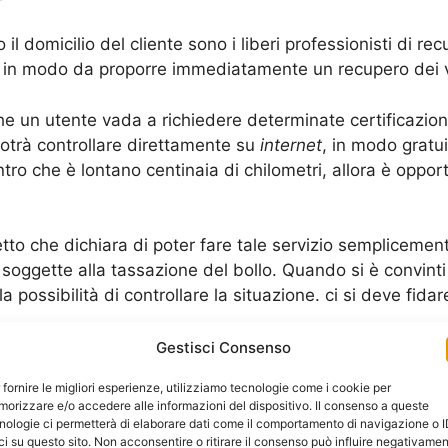
 il domicilio del cliente sono i liberi professionisti di re
 in modo da proporre immediatamente un recupero dei v
 un utente vada a richiedere determinate certificazioni.
 potrà controllare direttamente su
internet
, in modo gratu
ro che è lontano centinaia di chilometri, allora è opport
etto che dichiara di poter fare tale servizio semplicement
ggette alla tassazione del bollo. Quando si è convinti 
 la possibilità di controllare la situazione. ci si deve fida
. I centri e professionisti specializzati rilasciano un ce
Gestisci Consenso
unque un documento utile che può usare per valutare cos
 fornire le migliori esperienze, utilizziamo tecnologie come i cookie per
orizzare e/o accedere alle informazioni del dispositivo. Il consenso a queste
rivende, ecco che allora il cliente è sollevato da qualsia
nologie ci permetterà di elaborare dati come il comportamento di navigazione o 
ci su questo sito. Non acconsentire o ritirare il consenso può influire negativame
te che il proprietario non è più lui, ma è la ditta che h