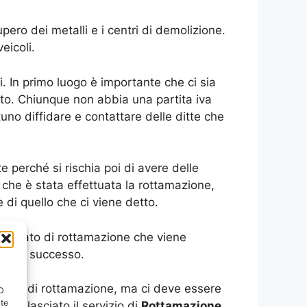
cupero dei metalli e i centri di demolizione.
eicoli.
 In primo luogo è importante che ci sia
ito. Chiunque non abbia una partita iva
uno diffidare e contattare delle ditte che
e perché si rischia poi di avere delle
che è stata effettuata la rottamazione,
re di quello che ci viene detto.
rtificato di rottamazione che viene
a sia successo.
si costo di rottamazione, ma ci deve essere
ID
nte
a rilasciato il servizio di
Rottamazione