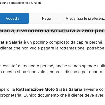
alcune caratteristiche e funzioni.
 sono dettagli che hanno una grande importanza legale.
Accetta
Nega
Visualizza le preferen
ria, rivendere la struttura a zero per 
tis Salaria
è un pochino complicato da capire perché, i
 cliente che non vuole pagare la rottamazione, potrebbe a
eressata” al recupero perché, anche se non spende null
In questa situazione vale sempre il discorso per quanto 
upero, la
Rottamazione Moto Gratis Salaria
avviene con
proprietaria. L’unico documento che il cliente deve aver 