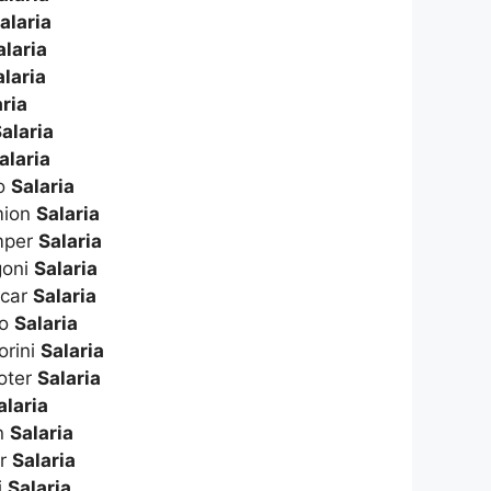
alaria
alaria
alaria
aria
alaria
alaria
to
Salaria
amion
Salaria
amper
Salaria
goni
Salaria
icar
Salaria
to
Salaria
orini
Salaria
ooter
Salaria
alaria
n
Salaria
er
Salaria
i
Salaria