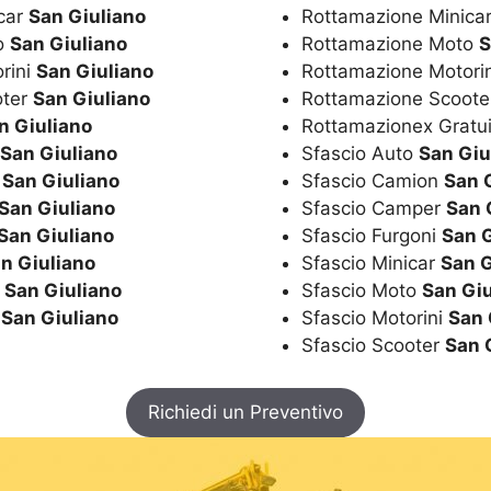
icar
San Giuliano
Rottamazione Minica
to
San Giuliano
Rottamazione Moto
S
rini
San Giuliano
Rottamazione Motori
oter
San Giuliano
Rottamazione Scoot
n Giuliano
Rottamazionex Gratu
San Giuliano
Sfascio Auto
San Giu
r
San Giuliano
Sfascio Camion
San 
San Giuliano
Sfascio Camper
San 
San Giuliano
Sfascio Furgoni
San G
n Giuliano
Sfascio Minicar
San G
i
San Giuliano
Sfascio Moto
San Giu
r
San Giuliano
Sfascio Motorini
San 
Sfascio Scooter
San 
Richiedi un Preventivo