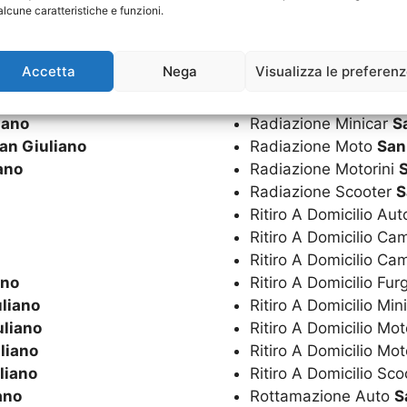
alcune caratteristiche e funzioni.
Radiazione Camion
S
Accetta
Nega
Visualizza le preferen
no
Radiazione Camper
S
 Giuliano
Radiazione Furgoni
S
iano
Radiazione Minicar
S
an Giuliano
Radiazione Moto
San
ano
Radiazione Motorini
S
Radiazione Scooter
S
Ritiro A Domicilio Au
Ritiro A Domicilio C
Ritiro A Domicilio C
ano
Ritiro A Domicilio Fur
liano
Ritiro A Domicilio Min
uliano
Ritiro A Domicilio Mo
liano
Ritiro A Domicilio Mot
liano
Ritiro A Domicilio Sc
ano
Rottamazione Auto
S