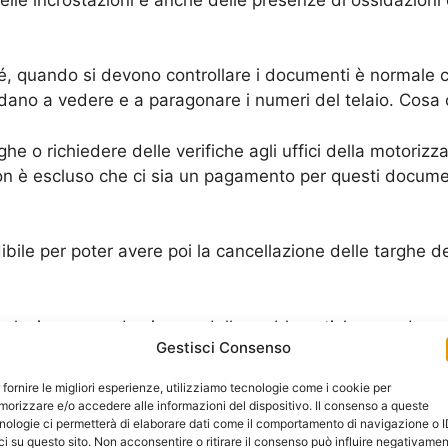
quando si devono controllare i documenti è normale che
ano a vedere e a paragonare i numeri del telaio. Cosa c
ghe o richiedere delle verifiche agli uffici della motoriz
Non è escluso che ci sia un pagamento per questi docume
ile per poter avere poi la cancellazione delle targhe de
luzione quando ci sono delle problematiche con documen
Gestisci Consenso
professionisti che operano in questo settore.
 fornire le migliori esperienze, utilizziamo tecnologie come i cookie per
orizzare e/o accedere alle informazioni del dispositivo. Il consenso a queste
Richiedi un Preventivo
nologie ci permetterà di elaborare dati come il comportamento di navigazione o 
ci su questo sito. Non acconsentire o ritirare il consenso può influire negativame