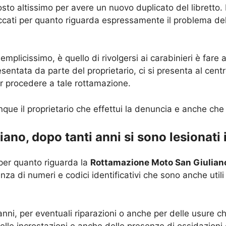
to altissimo per avere un nuovo duplicato del libretto. 
 bloccati per quanto riguarda espressamente il problema de
mplicissimo, è quello di rivolgersi ai carabinieri è far
sentata da parte del proprietario, ci si presenta al cen
er procedere a tale rottamazione.
e il proprietario che effettui la denuncia e anche che v
no, dopo tanti anni si sono lesionati i
per quanto riguarda la
Rottamazione Moto San Giulian
enza di numeri e codici identificativi che sono anche utili
i anni, per eventuali riparazioni o anche per delle usur
delle incrostazioni e anche delle presenze di ossidazion