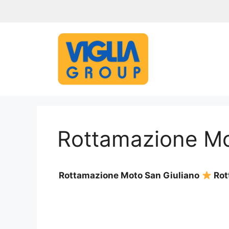
Vai
al
contenuto
Rottamazione Mo
Rottamazione Moto San Giuliano
Rott