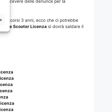
 non ricevere delle denunce per la
ze
 trascorsi 3 anni, ecco che ci potrebbe
zione Scooter Licenza
si dovrà saldare il
icenza
icenza
icenza
icenza
enza
Licenza
icenza