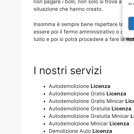
non pagare i bolli, non solo si trova a do
su 
situazione che hanno creato.
Insomma è sempre bene rispettare la legge
essere poi il fermo amministrativo o con
tutto e poi si potrà procedere a fare la
Ro
I nostri servizi
Autodemolizione
Licenza
Autodemolizione Gratis
Licenza
Autodemolizione Gratis Minicar
Lic
Autodemolizione Gratuita
Licenza
Autodemolizione Gratuita Minicar
L
Autodemolizione Minicar
Licenza
Demolizione Auto
Licenza