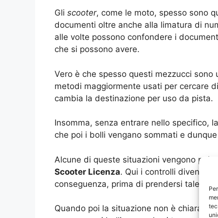
Gli
scooter
, come le moto, spesso sono que
documenti oltre anche alla limatura di num
alle volte possono confondere i document
che si possono avere.
Vero è che spesso questi mezzucci sono us
metodi maggiormente usati per cercare di 
cambia la destinazione per uso da pista.
Insomma, senza entrare nello specifico, la
che poi i bolli vengano sommati e dunqu
Alcune di queste situazioni vengono poi s
Scooter Licenza
. Qui i controlli diventa
conseguenza, prima di prendersi tale respo
Per
mem
tec
Quando poi la situazione non è chiara, la
uni