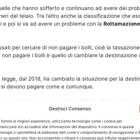
lle che hanno sofferto e continuano ad avere dei problem
eri del telaio. Tra l’altro anche la classificazione che e
i e poi si va ad avere un problema con la
Rottamazione
ati per cercare di non pagare i bolli, cioè la tassazion
non pagare i bolli è quello di cambiare la destinazione
 legge, dal 2018, ha cambiato la situazione per la desti
e si devono pagare come e comunque.
coperte direttamente quando poi, i veicoli in questione,
Gestisci Consenso
no meticolosi perché le aziende devono essere i responsa
nsabilità, controlla tutto.
 fornire le migliori esperienze, utilizziamo tecnologie come i cookie per
orizzare e/o accedere alle informazioni del dispositivo. Il consenso a queste
nologie ci permetterà di elaborare dati come il comportamento di navigazione o 
Rottamazione Scooter Licenza
non potrà avvenire e il 
ci su questo sito. Non acconsentire o ritirare il consenso può influire negativame