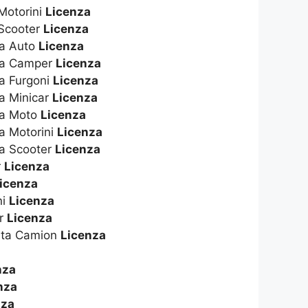
Motorini
Licenza
 Scooter
Licenza
ta Auto
Licenza
ta Camper
Licenza
a Furgoni
Licenza
a Minicar
Licenza
ta Moto
Licenza
a Motorini
Licenza
ta Scooter
Licenza
r
Licenza
icenza
ni
Licenza
er
Licenza
ita Camion
Licenza
nza
nza
nza