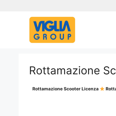
Vai
al
contenuto
Rottamazione Sc
Rottamazione Scooter Licenza
Rotta