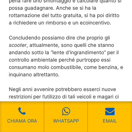
pena fare uno smontaggio e calcolare quanto si
possa guadagnare. Anche se si ha la
rottamazione del tutto gratuita, si ha poi diritto
a richiedere un rimborso e un ecoincentivo.
Concludendo possiamo dire che proprio gli
scooter
, attualmente, sono quelli che stanno
andando sotto la “lente d’ingrandimento” per il
controllo ambientale perché purtroppo essi
consumano molo combustibile, come benzina, e
inquinano altrettanto.
Negli anni avvenire potrebbero esserci nuove
restrizioni per l’utilizzo di tali veicoli e magari ci
sarà una richiesta esclusiva di utilizzo di modelli
che sono comunque totalmente ecosostenibili. Il
problema è che un domani non è detto che
CHIAMA ORA
WHATSAPP
EMAIL
siano poi disponibili dei fondi per i nuovi