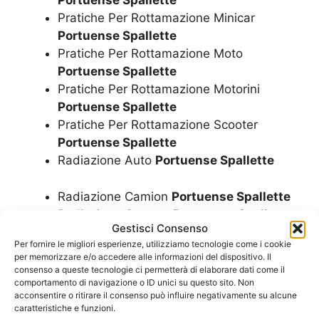
Portuense Spallette
Pratiche Per Rottamazione Minicar
Portuense Spallette
Pratiche Per Rottamazione Moto
Portuense Spallette
Pratiche Per Rottamazione Motorini
Portuense Spallette
Pratiche Per Rottamazione Scooter
Portuense Spallette
Radiazione Auto
Portuense Spallette
Radiazione Camion
Portuense Spallette
Radiazione Camper
Portuense Spallette
Gestisci Consenso
Radiazione Furgoni
Portuense Spallette
Per fornire le migliori esperienze, utilizziamo tecnologie come i cookie
Radiazione Minicar
Portuense Spallette
per memorizzare e/o accedere alle informazioni del dispositivo. Il
Radiazione Moto
Portuense Spallette
consenso a queste tecnologie ci permetterà di elaborare dati come il
comportamento di navigazione o ID unici su questo sito. Non
Radiazione Motorini
Portuense Spallette
acconsentire o ritirare il consenso può influire negativamente su alcune
Radiazione Scooter
Portuense Spallette
caratteristiche e funzioni.