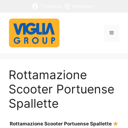
Vai
Facebook
Instagram
al
contenuto
Menu
Rottamazione
Scooter Portuense
Spallette
Rottamazione Scooter Portuense Spallette