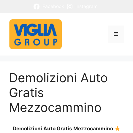
Vai
Facebook
Instagram
al
contenuto
Menu
Demolizioni Auto
Gratis
Mezzocammino
Demolizioni Auto Gratis Mezzocammino