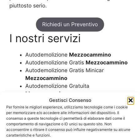
piuttosto serio.
Richiedi un Preventivo
I nostri servizi
Autodemolizione
Mezzocammino
Autodemolizione Gratis
Mezzocammino
Autodemolizione Gratis Minicar
Mezzocammino
Autodemolizione Gratuita
Mezzocammino
Gestisci Consenso
Autodemolizione Gratuita Minicar
Per fornire le migliori esperienze, utilizziamo tecnologie come i cookie
Mezzocammino
per memorizzare e/o accedere alle informazioni del dispositivo. Il
Autodemolizione Minicar
Mezzocammino
consenso a queste tecnologie ci permetterà di elaborare dati come il
comportamento di navigazione o ID unici su questo sito. Non
Demolizione Auto
Mezzocammino
acconsentire o ritirare il consenso può influire negativamente su alcune
Demolizione Camion
Mezzocammino
caratteristiche e funzioni.