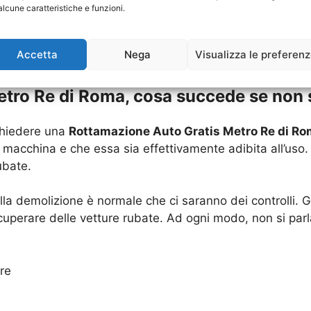
alcune caratteristiche e funzioni.
tro Re di Roma
è effettivamente qualcosa che si può av
i dubbi che comunque non possono darvi garanzie oppure
Accetta
Nega
Visualizza le preferen
tro Re di Roma, cosa succede se non 
chiedere una
Rottamazione Auto Gratis Metro Re di R
 macchina e che essa sia effettivamente adibita all’uso. 
ubate.
la demolizione è normale che ci saranno dei controlli. 
ecuperare delle vetture rubate. Ad ogni modo, non si parl
ore