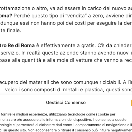
 rottamazione o altro, va ad essere in carico del nuovo 
 Roma?
Perché questo tipo di “vendita” a zero, avviene d
 dunque essi non hanno poi dei costi per eseguire la dem
te finale.
tro Re di Roma
è effettivamente a gratis. C’è da chieder
di servizio. In realtà queste aziende stanno avendo nuovi
 base alla quantità e alla mole di vetture che vanno a 
ecupero dei materiali che sono comunque riciclabili. All’
. I veicoli sono composti di metalli e plastica, questi so
e secondarie che hanno un florido mercato. La richiesta
Gestisci Consenso
lutazione economica per l’acquisto di veicoli da rottam
 fornire le migliori esperienze, utilizziamo tecnologie come i cookie per
e a garantire un valido introito da parte delle ditte di au
orizzare e/o accedere alle informazioni del dispositivo. Il consenso a queste
nologie ci permetterà di elaborare dati come il comportamento di navigazione o 
e esportazioni perché c’è una grande disponibilità di me
ci su questo sito. Non acconsentire o ritirare il consenso può influire negativame