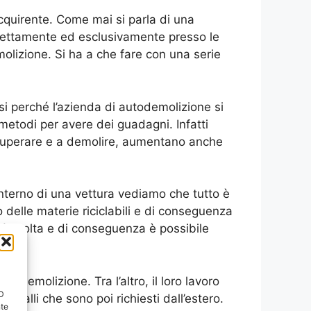
acquirente. Come mai si parla di una
irettamente ed esclusivamente presso le
olizione. Si ha a che fare con una serie
si perché l’azienda di autodemolizione si
 metodi per avere dei guadagni. Infatti
recuperare e a demolire, aumentano anche
interno di una vettura vediamo che tutto è
no delle materie riciclabili e di conseguenza
 è molta e di conseguenza è possibile
are.
todemolizione. Tra l’altro, il loro lavoro
ID
talli che sono poi richiesti dall’estero.
nte