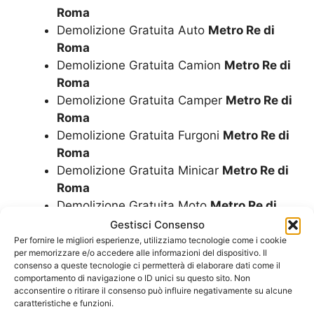
Roma
Demolizione Gratuita Auto
Metro Re di
Roma
Demolizione Gratuita Camion
Metro Re di
Roma
Demolizione Gratuita Camper
Metro Re di
Roma
Demolizione Gratuita Furgoni
Metro Re di
Roma
Demolizione Gratuita Minicar
Metro Re di
Roma
Demolizione Gratuita Moto
Metro Re di
Roma
Gestisci Consenso
Demolizione Gratuita Motorini
Metro Re
Per fornire le migliori esperienze, utilizziamo tecnologie come i cookie
per memorizzare e/o accedere alle informazioni del dispositivo. Il
di Roma
consenso a queste tecnologie ci permetterà di elaborare dati come il
Demolizione Gratuita Scooter
Metro Re di
comportamento di navigazione o ID unici su questo sito. Non
acconsentire o ritirare il consenso può influire negativamente su alcune
Roma
caratteristiche e funzioni.
Demolizione Minicar
Metro Re di Roma