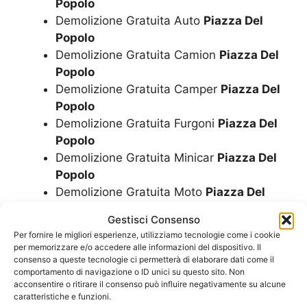
Popolo
Demolizione Gratuita Auto
Piazza Del
Popolo
Demolizione Gratuita Camion
Piazza Del
Popolo
Demolizione Gratuita Camper
Piazza Del
Popolo
Demolizione Gratuita Furgoni
Piazza Del
Popolo
Demolizione Gratuita Minicar
Piazza Del
Popolo
Demolizione Gratuita Moto
Piazza Del
Popolo
Gestisci Consenso
Demolizione Gratuita Motorini
Piazza Del
Per fornire le migliori esperienze, utilizziamo tecnologie come i cookie
Popolo
per memorizzare e/o accedere alle informazioni del dispositivo. Il
Demolizione Gratuita Scooter
Piazza Del
consenso a queste tecnologie ci permetterà di elaborare dati come il
comportamento di navigazione o ID unici su questo sito. Non
Popolo
acconsentire o ritirare il consenso può influire negativamente su alcune
Demolizione Minicar
Piazza Del Popolo
caratteristiche e funzioni.