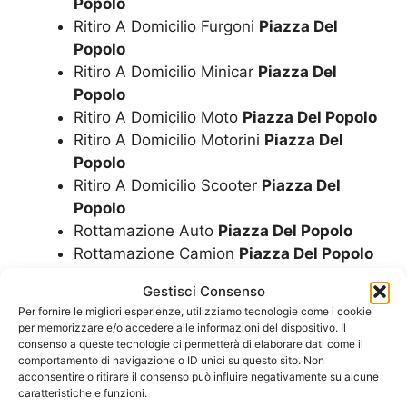
Popolo
Ritiro A Domicilio Furgoni
Piazza Del
Popolo
Ritiro A Domicilio Minicar
Piazza Del
Popolo
Ritiro A Domicilio Moto
Piazza Del Popolo
Ritiro A Domicilio Motorini
Piazza Del
Popolo
Ritiro A Domicilio Scooter
Piazza Del
Popolo
Rottamazione Auto
Piazza Del Popolo
Rottamazione Camion
Piazza Del Popolo
Rottamazione Camper
Piazza Del Popolo
Gestisci Consenso
Rottamazione Furgoni
Piazza Del Popolo
Per fornire le migliori esperienze, utilizziamo tecnologie come i cookie
Rottamazione Gratis Auto
Piazza Del
per memorizzare e/o accedere alle informazioni del dispositivo. Il
Popolo
consenso a queste tecnologie ci permetterà di elaborare dati come il
comportamento di navigazione o ID unici su questo sito. Non
Rottamazione Gratis Camion
Piazza Del
acconsentire o ritirare il consenso può influire negativamente su alcune
Popolo
caratteristiche e funzioni.