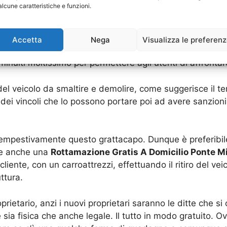
alcune caratteristiche e funzioni.
rendere in considerazione direttamente quando ci si tr
ire smaltite è l’unico modo per farlo è quello di traspo
Accetta
Nega
Visualizza le preferen
che i costi di demolizione non sono a buon mercato, non
 diminuiti moltissimo per permettere agli utenti di affro
el veicolo da smaltire e demolire, come suggerisce il ter
dei vincoli che lo possono portare poi ad avere sanzioni
e tempestivamente questo grattacapo. Dunque è preferibi
re anche una
Rottamazione Gratis A Domicilio Ponte Mi
cliente, con un carroattrezzi, effettuando il ritiro del v
ttura.
oprietario, anzi i nuovi proprietari saranno le ditte che s
 sia fisica che anche legale. Il tutto in modo gratuito. 