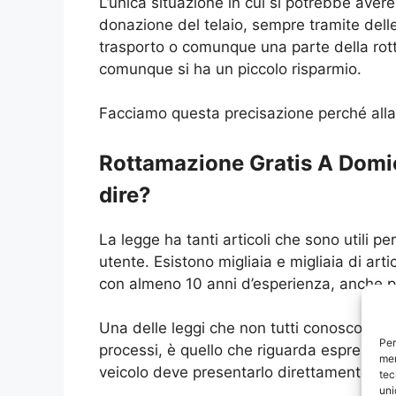
L’unica situazione in cui si potrebbe aver
donazione del telaio, sempre tramite delle
trasporto o comunque una parte della rott
comunque si ha un piccolo risparmio.
Facciamo questa precisazione perché alla 
Rottamazione Gratis A Domici
dire?
La legge ha tanti articoli che sono utili pe
utente. Esistono migliaia e migliaia di ar
con almeno 10 anni d’esperienza, anche pe
Una delle leggi che non tutti conoscono 
Per
processi, è quello che riguarda espressame
mem
veicolo deve presentarlo direttamente ad
tec
uni