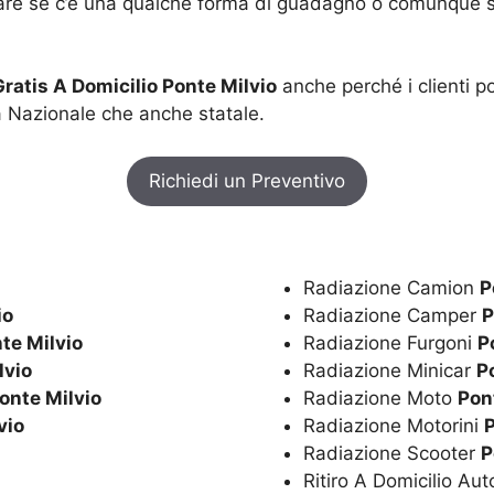
re se c’è una qualche forma di guadagno o comunque se è
ratis A Domicilio Ponte Milvio
anche perché i clienti p
a Nazionale che anche statale.
Richiedi un Preventivo
Radiazione Camion
P
io
Radiazione Camper
P
te Milvio
Radiazione Furgoni
P
lvio
Radiazione Minicar
P
onte Milvio
Radiazione Moto
Pon
vio
Radiazione Motorini
P
Radiazione Scooter
P
Ritiro A Domicilio Au