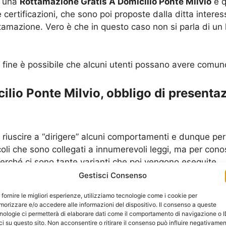
e una
Rottamazione Gratis A Domicilio Ponte Milvio
è q
 certificazioni, che sono poi proposte dalla ditta inter
amazione. Vero è che in questo caso non si parla di un 
fine è possibile che alcuni utenti possano avere comunq
lio Ponte Milvio, obbligo di presentaz
r riuscire a “dirigere” alcuni comportamenti e dunque per tu
ticoli che sono collegati a innumerevoli leggi, ma per co
rché ci sono tante varianti che poi vengono eseguite.
Gestisci Consenso
e che comunque provoca indubbi problemi per sanzioni e
 fornire le migliori esperienze, utilizziamo tecnologie come i cookie per
nte l’articolo con decreto legislativo 22 del 1997, che d
orizzare e/o accedere alle informazioni del dispositivo. Il consenso a queste
 un centro di smaltimento e di demolizione quando esso
nologie ci permetterà di elaborare dati come il comportamento di navigazione o 
ci su questo sito. Non acconsentire o ritirare il consenso può influire negativame