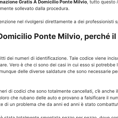
mazione Gratis A Domicilio Ponte Milvio
, tutto questo
lmente sollevato dalla procedura.
nzione nel rivolgersi direttamente a dei professionisti sp
micilio Ponte Milvio, perché il 
itti dei numeri di identificazione. Tale codice viene inc
e. Vero è che ci sono dei casi in cui esso si potrebbe l
omunque delle diverse saldature che sono necessarie per f
eri di codici che sono totalmente cancellati, c’è anche il
loro che rubano delle auto e provano a falsificare il nu
ente di un problema che da anni ed anni è stato combatt
 è stata totalmente smontata pezzo per pezzo, dove comu