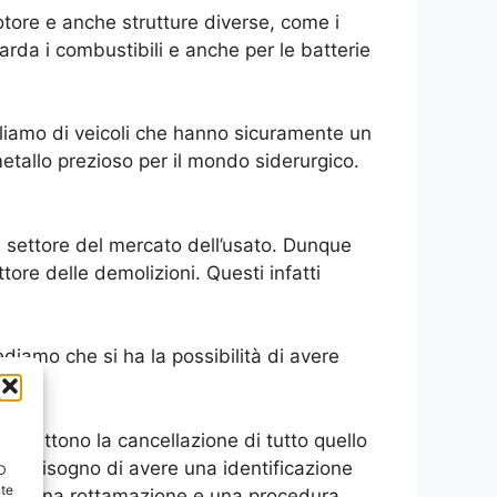
tore e anche strutture diverse, come i
rda i combustibili e anche per le batterie
rliamo di veicoli che hanno sicuramente un
tallo prezioso per il mondo siderurgico.
l settore del mercato dell’usato. Dunque
ore delle demolizioni. Questi infatti
ediamo che si ha la possibilità di avere
ermettono la cancellazione di tutto quello
anno bisogno di avere una identificazione
ID
nte
a poi una rottamazione e una procedura