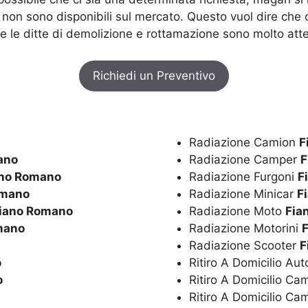
 non sono disponibili sul mercato. Questo vuol dire che
 le ditte di demolizione e rottamazione sono molto atte
Richiedi un Preventivo
Radiazione Camion
F
ano
Radiazione Camper
F
ano Romano
Radiazione Furgoni
F
omano
Radiazione Minicar
F
iano Romano
Radiazione Moto
Fia
mano
Radiazione Motorini
Radiazione Scooter
F
o
Ritiro A Domicilio Au
o
Ritiro A Domicilio C
Ritiro A Domicilio C