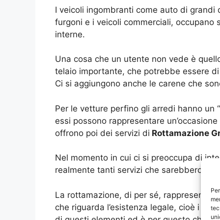
I veicoli ingombranti come auto di grand
furgoni e i veicoli commerciali, occupano
interne.
Una cosa che un utente non vede è quello 
telaio importante, che potrebbe essere d
Ci si aggiungono anche le carene che sono
Per le vetture perfino gli arredi hanno u
essi possono rappresentare un’occasione pe
offrono poi dei servizi di
Rottamazione Gr
Nel momento in cui ci si preoccupa di int
realmente tanti servizi che sarebbero a 
Per
La rottamazione, di per sé, rappresenta l
mem
che riguarda l’esistenza legale, cioè i do
tec
uni
di questi elementi ed è per questo che è