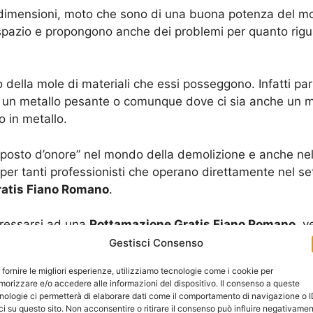
i dimensioni, moto che sono di una buona potenza del mo
 spazio e propongono anche dei problemi per quanto rigua
della mole di materiali che essi posseggono. Infatti pa
i un metallo pesante o comunque dove ci sia anche un me
 in metallo.
n “posto d’onore” nel mondo della demolizione e anche ne
r tanti professionisti che operano direttamente nel sett
atis Fiano Romano
.
eressarsi ad una
Rottamazione Gratis Fiano Romano
, v
pagamento.
Gestisci Consenso
 fornire le migliori esperienze, utilizziamo tecnologie come i cookie per
a procedura legale che interessa gli
iter
burocratici che p
orizzare e/o accedere alle informazioni del dispositivo. Il consenso a queste
cumenti, che appartengono ad un telaio. Tutti i veicoli h
nologie ci permetterà di elaborare dati come il comportamento di navigazione o 
ci su questo sito. Non acconsentire o ritirare il consenso può influire negativame
 poi importante per procedere ad una demolizione, ci si