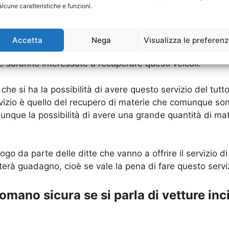
alcune caratteristiche e funzioni.
 dunque è per questo che ci si interessa tantissimo dei 
Accetta
Nega
Visualizza le preferen
ti fa gola a tantissimi utenti, ma c’è da dire che la buona
e saranno interessate a recuperare questi veicoli.
e si ha la possibilità di avere questo servizio del tutto
rvizio è quello del recupero di materie che comunque sono 
 dunque la possibilità di avere una grande quantità di ma
o da parte delle ditte che vanno a offrire il servizio d
erà guadagno, cioè se vale la pena di fare questo serviz
mano sicura se si parla di vetture inc