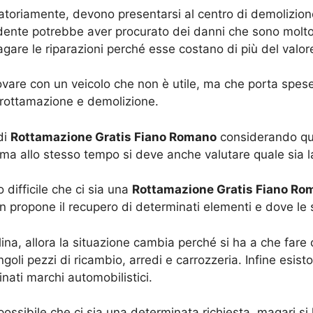
ligatoriamente, devono presentarsi al centro di demolizio
cidente potrebbe aver procurato dei danni che sono molt
are le riparazioni perché esse costano di più del valore
ovare con un veicolo che non è utile, ma che porta spes
 rottamazione e demolizione.
di
Rottamazione Gratis Fiano Romano
considerando qual
a allo stesso tempo si deve anche valutare quale sia la
o difficile che ci sia una
Rottamazione Gratis Fiano Ro
non propone il recupero di determinati elementi e dove l
erlina, allora la situazione cambia perché si ha a che fa
oli pezzi di ricambio, arredi e carrozzeria. Infine esis
nati marchi automobilistici.
ossibile che ci sia una determinata richiesta, magari s