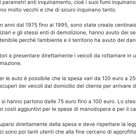
 i parametri anti inquinamento, cioè i suoi fumi inquinan
sono molto vecchi e che di sicuro inquinano tanto.
 anni dal 1975 fino al 1995, sono state create centinaia
udiziari e gli stessi enti di demolizione, hanno avuto dei
enibile perché l’ambiente e il territorio ha avuto dei dan
ri a presentare direttamente i veicoli da rottamare in u
amazione.
r le auto è possibile che la spesa vari da 120 euro a 2
recuperi dei veicoli dal domicilio del cliente per arrivare
si hanno partono dalle 75 euro fino a 100 euro. Lo stess
i costi aggiuntivi per le spese di manodopera e per il ca
parsi direttamente della spesa e deve rispettare la legg
i sono poi tanti utenti che alla fine cercano di approfitt