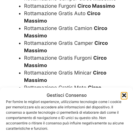
Rottamazione Furgoni
Circo Massimo
Rottamazione Gratis Auto
Circo
Massimo
Rottamazione Gratis Camion
Circo
Massimo
Rottamazione Gratis Camper
Circo
Massimo
Rottamazione Gratis Furgoni
Circo
Massimo
Rottamazione Gratis Minicar
Circo
Massimo
Rottamazione Gratis Moto
Circo
Massimo
Gestisci Consenso
Rottamazione Gratis Motorini
Circo
Per fornire le migliori esperienze, utilizziamo tecnologie come i cookie
per memorizzare e/o accedere alle informazioni del dispositivo. Il
Massimo
consenso a queste tecnologie ci permetterà di elaborare dati come il
Rottamazione Gratis Scooter
Circo
comportamento di navigazione o ID unici su questo sito. Non
acconsentire o ritirare il consenso può influire negativamente su alcune
Massimo
caratteristiche e funzioni.
Rottamazione Gratuita Auto
Circo